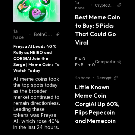
1a
•
CryptoDail
hace
y
Best Meme Coin 
to Buy: 5 Picks 
1a
That Could Go 
BeInCry
•
hace
Viral
pto
Freysa AI Leads 40 % 
Rally as NEIRO and 
CORGIAI Join the 
E
0
Compartir
Surge | Meme Coins To 
N
En Baj
0
Watch Today
A
A
:
L
2a hace
•
Decrypt
AI meme coins took
Z
the top spots today
Little Known 
A
as the broader
Meme Coin 
:
market continued to
CorgiAI Up 60%, 
remain directionless.
Leading these
Flips Pepecoin 
tokens was Freysa
and Memecoin
AI, which rose 40%
in the last 24 hours.