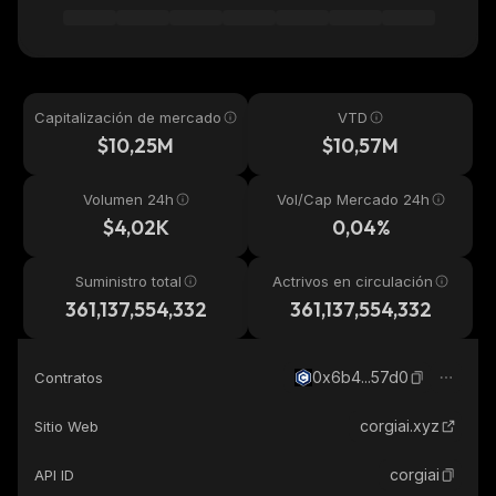
Capitalización de mercado
VTD
$10,25M
$10,57M
Volumen 24h
Vol/Cap Mercado 24h
$4,02K
0,04%
Suministro total
Actrivos en circulación
361,137,554,332
361,137,554,332
0x6b4...57d0
Contratos
corgiai.xyz
Sitio Web
corgiai
API ID