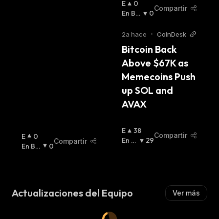
E
0
Compartir
N
En Baj
0
A
A
:
L
2a hace
•
CoinDesk
Z
Bitcoin Back 
A
Above $67K as 
:
Memecoins Push 
up SOL and 
AVAX
E
38
Compartir
E
0
N
En B
29
Compartir
N
En Baj
0
A
Aja
:
A
A
:
L
L
Z
Z
A
A
:
Actualizaciones del Equipo
Ver más
: