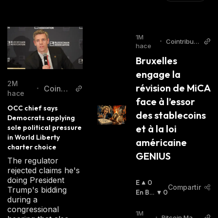
1M
•
Cointribun
hace
e FR
Bruxelles 
engage la 
2M
révision de MiCA 
CoinDe
•
hace
face à l’essor 
sk
OCC chief says 
des stablecoins 
Democrats applying 
et à la loi 
sole political pressure 
in World Liberty 
américaine 
charter choice
GENIUS
The regulator
rejected claims he's
doing President
E
0
Compartir
Trump's bidding
N
En Baj
0
during a
A
A
:
congressional
L
1M
•
Bitcoin Maga