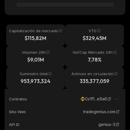
Capitalización de mercado
VTD
$115,82M
$329,45M
Volumen 24h
Vol/Cap Mercado 24h
$9,01M
7,78%
Suministro total
Actrivos en circulación
953,973,324
335,377,059
0x1f1...e9a6
Contratos
tradegenius.com
Sitio Web
genius-3
API ID