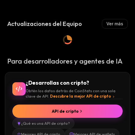
A
A
:
L
L
Z
Z
A
A
:
Actualizaciones del Equipo
Ver más
:
Para desarrolladores y agentes de IA
¿Desarrollas con cripto?
Obtén los datos detrás de CoinStats con una sola
clave de API.
Descubre la mejor API de cripto
API de cripto
¿Qué es una API de cripto?
Mejores API de cripto
Mejores API de wallets