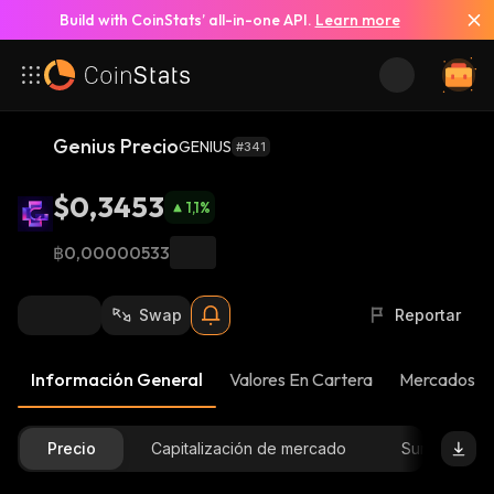
Build with CoinStats’ all-in-one API.
Learn more
Genius Precio
GENIUS
#341
$0,3453
1,1
%
฿0,00000533
Swap
Reportar
Información General
Valores En Cartera
Mercados
Precio
Capitalización de mercado
Suministro D