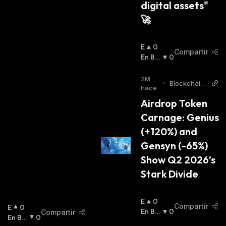
digital assets" 
🚀
E
0
Compartir
N
En Baj
0
A
A
:
L
2M
•
Blockchain
Z
hace
Reporter
A
Airdrop Token 
:
Carnage: Genius 
(+120%) and 
Gensyn (-65%) 
Show Q2 2026’s 
Stark Divide
E
0
Compartir
E
0
N
En Baj
0
Compartir
N
En Baj
0
A
A
: