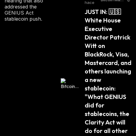
hearing that also
Z
hace
zine Twitter
addressed the
A
JUST IN: 🇺🇸 
GENIUS Act
:
stablecoin push.
White House 
Executive 
Director Patrick 
Witt on 
BlackRock, Visa, 
Mastercard, and 
others launching 
a new 
stablecoin: 
"What GENIUS 
did for 
stablecoins, the 
Clarity Act will 
do for all other 