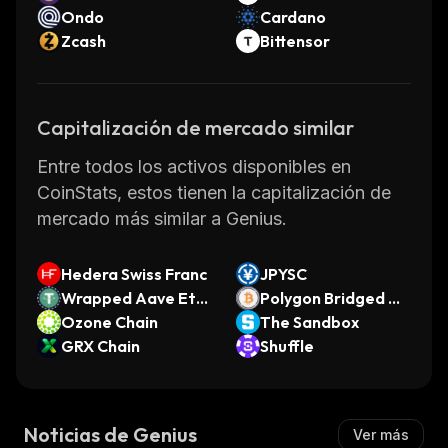
Ondo
Cardano
Zcash
Bittensor
Capitalización de mercado similar
Entre todos los activos disponibles en
CoinStats, estos tienen la capitalización de
mercado más similar a Genius.
Hedera Swiss Franc
JPYSC
Wrapped Aave Eth
Polygon Bridged W
ereum USDT
Ozone Chain
BTC (Polygon POS)
The Sandbox
GRX Chain
Shuffle
Noticias de Genius
Ver más