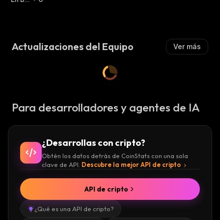
A
A
:
A
A
:
L
L
Z
Z
A
A
:
Actualizaciones del Equipo
Ver más
:
Para desarrolladores y agentes de IA
¿Desarrollas con cripto?
Obtén los datos detrás de CoinStats con una sola
clave de API.
Descubre la mejor API de cripto
API de cripto
¿Qué es una API de cripto?