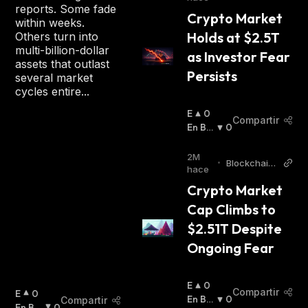
Reporter
reports. Some fade
A
Crypto Market 
within weeks.
:
Holds at $2.5T 
Others turn into
multi-billion-dollar
as Investor Fear 
assets that outlast
Persists
several market
cycles entire...
E
0
Compartir
N
En Baj
0
A
A
:
L
2M
•
Blockchain
Z
hace
Reporter
A
Crypto Market 
:
Cap Climbs to 
$2.51T Despite 
Ongoing Fear
E
0
Compartir
E
0
N
En Baj
0
Compartir
N
En Baj
0