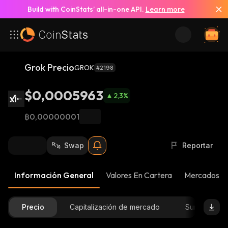
Build with CoinStats’ all-in-one API.
Learn more
Grok Precio
GROK
#2198
$0,0005963
2,3
%
฿0,00000001
Swap
Reportar
Información General
Valores En Cartera
Mercados
Precio
Capitalización de mercado
Suministro D