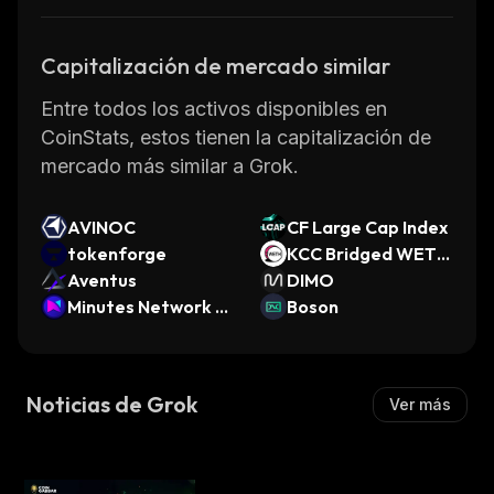
being able to transact securely on the
network. Additionally, Grok has implemented
Capitalización de mercado similar
several security measures such as multi-
signature wallets and secure storage
Entre todos los activos disponibles en
solutions.
CoinStats, estos tienen la capitalización de
Overall, Grok is a powerful platform that
mercado más similar a Grok.
enables users to securely store, share, and
manage data without relying on third-party
AVINOC
CF Large Cap Index
intermediaries. Its decentralized nature
tokenforge
KCC Bridged WETH
ensures that user data remains private and
Aventus
(Kucoin Community
DIMO
secure while providing developers with tools
Minutes Network T
Chain)
Boson
oken
for creating innovative applications.
Noticias de Grok
Ver más