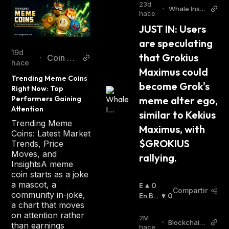
23d
•
Whale Insid
hace
er Twitter
JUST IN: Users 
are speculating 
19d
that Grokius 
Coin Ga
•
hace
bbar
Maximus could 
Trending Meme Coins 
become Grok's 
Right Now: Top 
meme alter ego, 
Performers Gaining 
Attention
similar to Kekius 
Trending Meme
Maximus, with 
Coins: Latest Market
$GROKIUS 
Trends, Price
Moves, and
rallying.
InsightsA meme
coin starts as a joke
a mascot, a
E
0
Compartir
community in-joke,
N
En Baj
0
a chart that moves
A
A
:
on attention rather
L
2M
•
Blockchain
than earnings
Z
hace