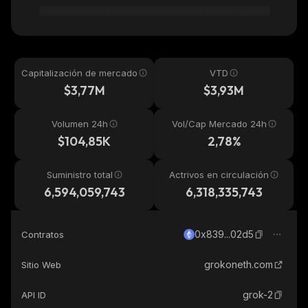
Capitalización de mercado
VTD
$3,77M
$3,93M
Volumen 24h
Vol/Cap Mercado 24h
$104,85K
2,78%
Suministro total
Actrivos en circulación
6,594,059,743
6,318,335,743
0x839...02d5
Contratos
grokoneth.com
Sitio Web
grok-2
API ID