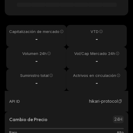
Capitalización de mercado
VTD
-
-
Volumen 24h
Vol/Cap Mercado 24h
-
-
Suministro total
Actrivos en circulación
-
-
hikari-protocol
API ID
Cambio de Precio
24H
Bajo
Alto