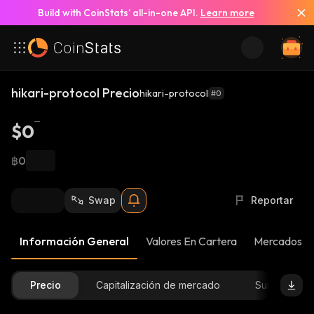
Build with CoinStats’ all-in-one API.
Learn more
hikari-protocol Precio
hikari-protocol
#0
$0
฿0
Swap
Reportar
Información General
Valores En Cartera
Mercados
Precio
Capitalización de mercado
Suministro D