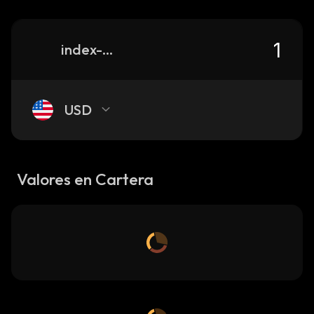
index-coop-matic-2x-flexible-leverage-index
USD
Valores en Cartera