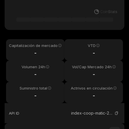
Capitalización de mercado
VTD
-
-
Volumen 24h
Vol/Cap Mercado 24h
-
-
Suministro total
Actrivos en circulación
-
-
index-coop-matic-2x-flexible-leverage-index
API ID