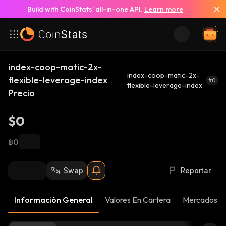
Build with CoinStats’ all-in-one API.
Learn more
index-coop-matic-2x-
index-coop-matic-2x-
flexible-leverage-index
#0
flexible-leverage-index
Precio
$0
฿0
Swap
Reportar
Información General
Valores En Cartera
Mercados