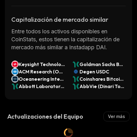
Capitalización de mercado similar
Entre todos los activos disponibles en
CoinStats, estos tienen la capitalización de
mercado más similar a Instadapp DAI.
Keysight Technolog
Goldman Sachs BD
ies (Ondo Tokenize
ACM Research (Ond
C (Dinari Tokenized
Degen USDC
d)
o Tokenized)
Oceaneering Intern
Stock)
Coinshares Bitcoin
ational (Ondo Toke
Abbott Laboratorie
ETF Common of Be
AbbVie (Dinari Tok
nized)
s (Dinari Tokenized
neficial Interest (Di
enized Stock)
Stock)
nari Tokenized ETF)
Actualizaciones del Equipo
Ver más