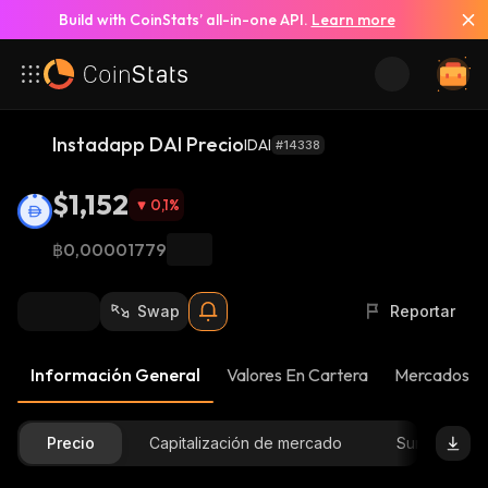
Build with CoinStats’ all-in-one API.
Learn more
Instadapp DAI Precio
IDAI
#14338
$1,152
0,1
%
฿0,00001779
Swap
Reportar
Información General
Valores En Cartera
Mercados
Precio
Capitalización de mercado
Suministro D