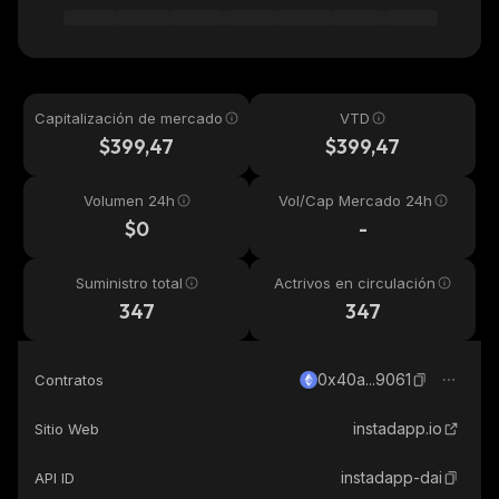
Capitalización de mercado
VTD
$399,47
$399,47
Volumen 24h
Vol/Cap Mercado 24h
$0
-
Suministro total
Actrivos en circulación
347
347
0x40a...9061
Contratos
instadapp.io
Sitio Web
instadapp-dai
API ID