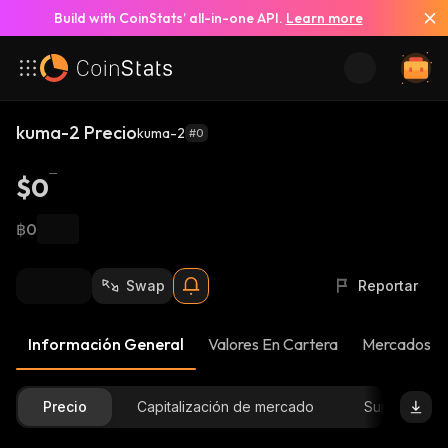
Build with CoinStats’ all-in-one API.
Learn more
kuma-2 Precio
kuma-2
#0
$0
฿0
Swap
Reportar
Información General
Valores En Cartera
Mercados
Precio
Capitalización de mercado
Suministro D