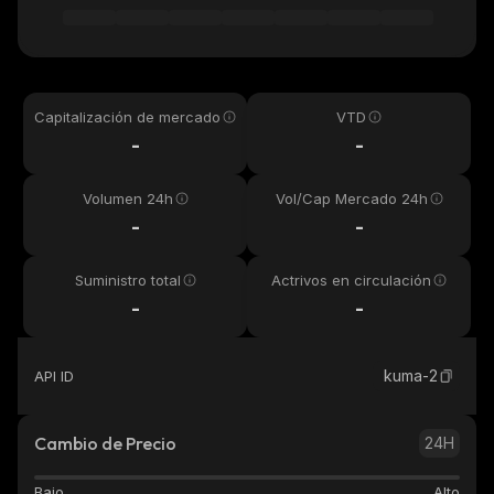
Capitalización de mercado
VTD
-
-
Volumen 24h
Vol/Cap Mercado 24h
-
-
Suministro total
Actrivos en circulación
-
-
kuma-2
API ID
Cambio de Precio
24H
Bajo
Alto