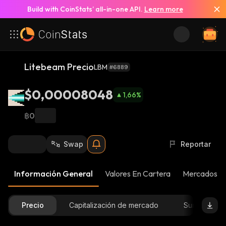
Build with CoinStats’ all-in-one API.
Learn more
Litebeam Precio
LBM
#6889
$0,00008048
1,66
%
฿0
Swap
Reportar
Información General
Valores En Cartera
Mercados
Precio
Capitalización de mercado
Suministro D