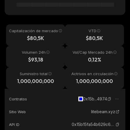
Capitalización de mercado
VTD
$80,5K
$80,5K
Volumen 24h
Vol/Cap Mercado 24h
$93,18
0,12%
Suministro total
Actrivos en circulación
1,000,000,000
1,000,000,000
0x15b...4974
Contratos
litebeam.xyz
Sitio Web
0x15b15fa54b629c634958e8bd639b2fc8af654974_base
API ID