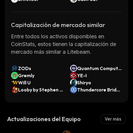
Capitalización de mercado similar
Entre todos los activos disponibles en
CoinStats, estos tienen la capitalización de
mercado más similar a Litebeam.
ZODs
Quantum Computin
Gremly
g (Ondo Tokenized)
YE-I
Will U
Shiryo
Looby by Stephen B
Thundercore Bridg
liss
ed USDC (Thunderc
ore)
Actualizaciones del Equipo
Ver más