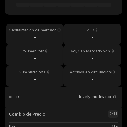
Capitalización de mercado
VTD
-
-
Volumen 24h
Vol/Cap Mercado 24h
-
-
Suministro total
Actrivos en circulación
-
-
lovely-inu-finance
API ID
Cambio de Precio
24H
Bajo
Alto