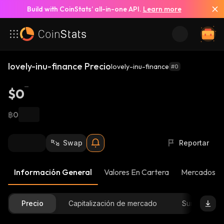
Build with CoinStats’ all-in-one API.
Learn more
lovely-inu-finance Precio
lovely-inu-finance
#0
$0
฿0
Swap
Reportar
Información General
Valores En Cartera
Mercados
Precio
Capitalización de mercado
Suministro D