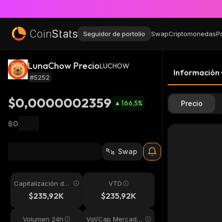
Seguidor de portolio
Swap
Criptomonedas
P
LunaChow Precio
LUCHOW
Información
#5252
$0,0000002359
166,5
%
Precio
฿0
Swap
Capitalización de
VTD
mercado
$235,92K
$235,92K
Volumen 24h
Vol/Cap Mercado