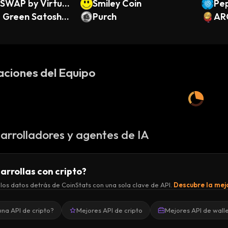
SWAP by Virtua
Smiley Coin
Pep
 Green Satoshi
Purch
AR
 on BSC
aciones del Equipo
arrolladores y agentes de IA
arrollas con cripto?
los datos detrás de CoinStats con una sola clave de API.
Descubre la mejo
una API de cripto?
Mejores API de cripto
Mejores API de wall