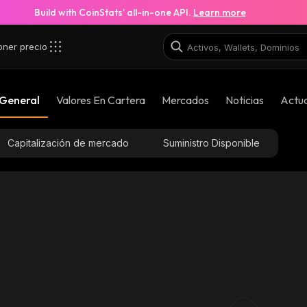
Build with CoinStats’ all-in-one API.
Learn more
oner precio
 General
Valores En Cartera
Mercados
Noticias
Actua
Capitalización de mercado
Suministro Disponible