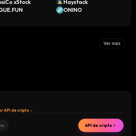
siCo xStock
Haystack
GUE.FUN
ONINO
Ver más
r API de cripto
API de cripto
ets