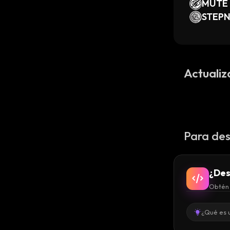
MUTE 
ls
STEPN
Token
Actualiz
Para des
¿Des
Obtén 
¿Qué es 