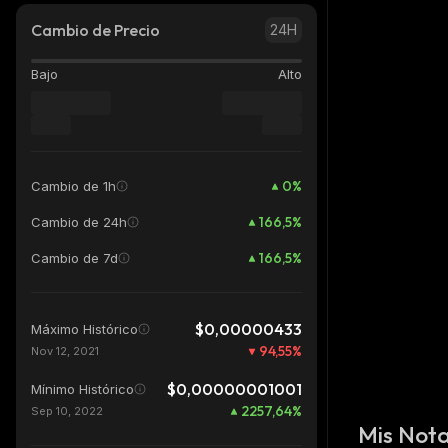
Cambio de Precio
24H
Bajo
Alto
0
%
Cambio de 1h
166,5
%
Cambio de 24h
166,5
%
Cambio de 7d
$0,00000433
Máximo Histórico
94,55
%
Nov 12, 2021
$0,00000001001
Mínimo Histórico
2257,64
%
Sep 10, 2022
Mis Not