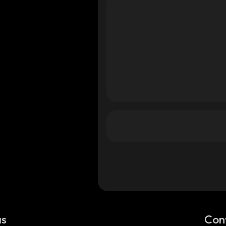
as
Con