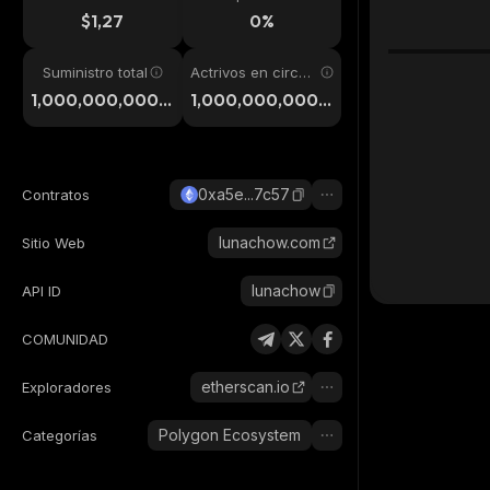
24h
$1,27
0%
Suministro total
Actrivos en circul
ación
1,000,000,000,
1,000,000,000,
000
000
0xa5e...7c57
Contratos
lunachow.com
Sitio Web
lunachow
API ID
COMUNIDAD
etherscan.io
Exploradores
Polygon Ecosystem
Categorías