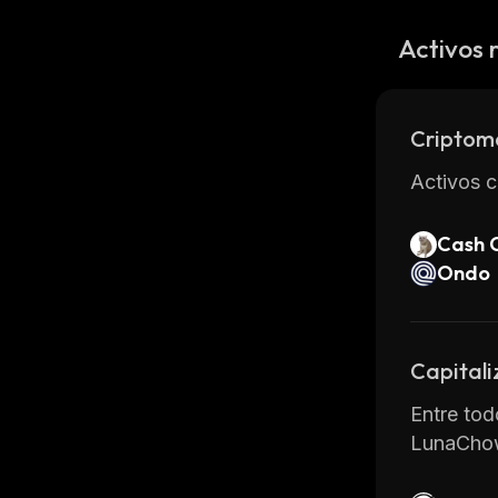
Activos 
Criptom
Activos c
Cash 
Ondo
Capitali
Entre tod
LunaCho