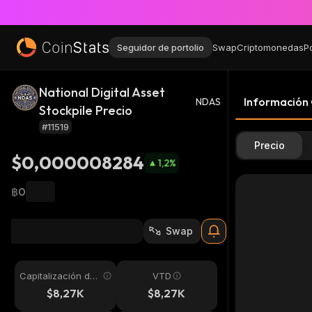
Seguidor de portolio
Swap
Criptomonedas
P
National Digital Asset
Información
NDAS
Stockpile Precio
#11519
Precio
$0,000008284
1,2
%
฿0
Swap
Capitalización de
VTD
mercado
$8,27K
$8,27K