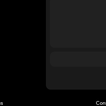
as
Con