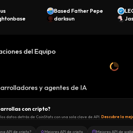
us
Based Father Pepe
LE
ightonbase
darksun
Jas
aciones del Equipo
arrolladores y agentes de IA
arrollas con cripto?
los datos detrás de CoinStats con una sola clave de API.
Descubre la mejo
una API de cripto?
Mejores API de cripto
Mejores API de wall