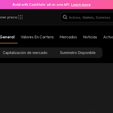
Build with CoinStats’ all-in-one API.
Learn more
oner precio
 General
Valores En Cartera
Mercados
Noticias
Actua
Capitalización de mercado
Suministro Disponible