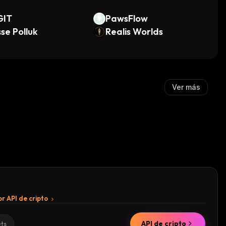
GIT
PawsFlow
se Polluk
Realis Worlds
Ver más
r API de cripto
API de cripto
ets