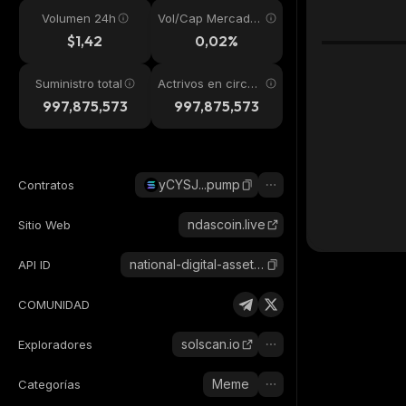
Volumen 24h
Vol/Cap Mercado
24h
$1,42
0,02%
Suministro total
Actrivos en circul
ación
997,875,573
997,875,573
yCYSJ...pump
Contratos
ndascoin.live
Sitio Web
national-digital-asset-stockpile
API ID
COMUNIDAD
solscan.io
Exploradores
Meme
Categorías