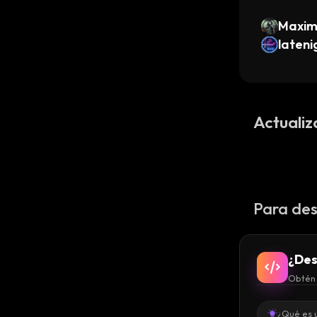
Maxim
laten
Actualiz
Para des
¿Des
Obtén 
¿Qué es 