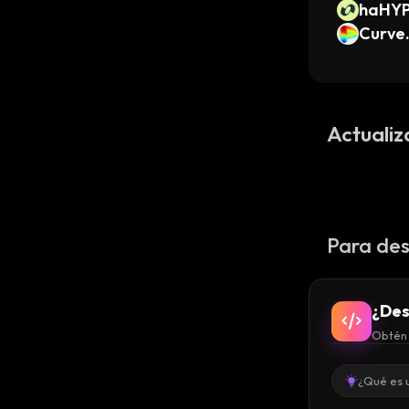
haHY
Curve
Actualiz
Para des
¿Des
Obtén 
¿Qué es 