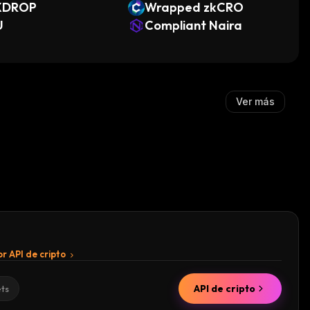
XDROP
Wrapped zkCRO
U
Compliant Naira
Ver más
r API de cripto
API de cripto
ets