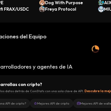
PE
Dog With Purpose
AI
.fi FRAX/USDC
Freya Protocol
MI
aciones del Equipo
arrolladores y agentes de IA
arrollas con cripto?
los datos detrás de CoinStats con una sola clave de API.
Descubre la mejo
una API de cripto?
Mejores API de cripto
Mejores API de wall