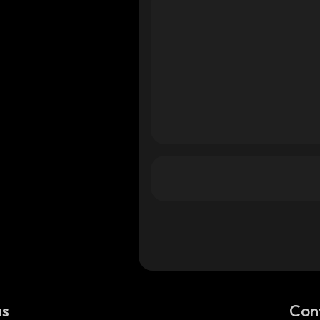
as
Con