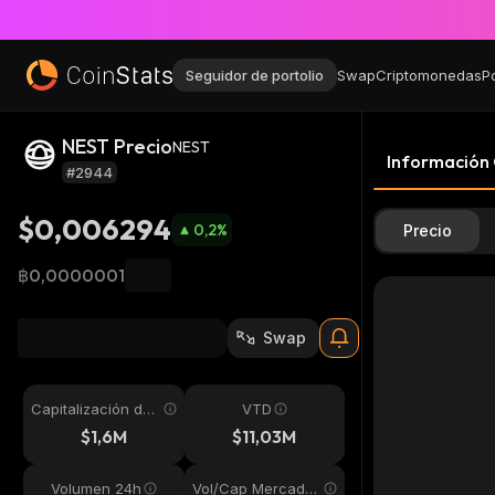
Seguidor de portolio
Swap
Criptomonedas
P
NEST Precio
NEST
Información
#2944
$0,006294
0,2
%
Precio
฿0,0000001
Swap
Capitalización de
VTD
mercado
$1,6M
$11,03M
Volumen 24h
Vol/Cap Mercado