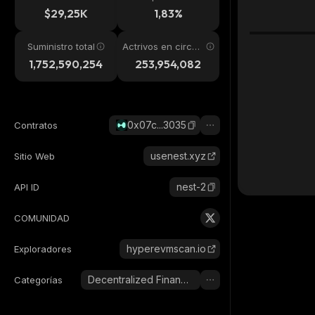
24h
$29,25K
1,83%
Suministro total
Actrivos en circul
ación
1,752,590,254
253,954,082
0x07c...3035
Contratos
usenest.xyz
Sitio Web
nest-2
API ID
COMUNIDAD
hyperevmscan.io
Exploradores
Decentralized Finance (DeFi)
Categorías