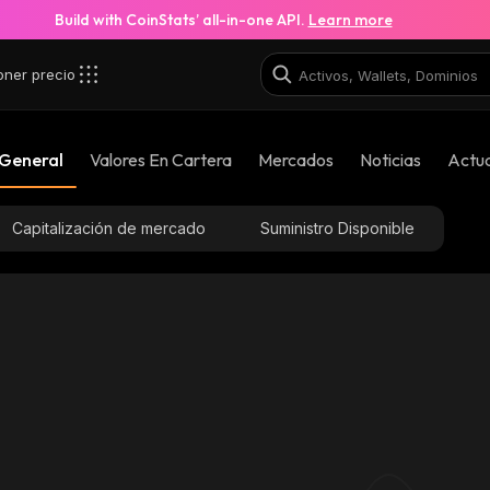
Build with CoinStats’ all-in-one API.
Learn more
oner precio
 General
Valores En Cartera
Mercados
Noticias
Actua
Capitalización de mercado
Suministro Disponible