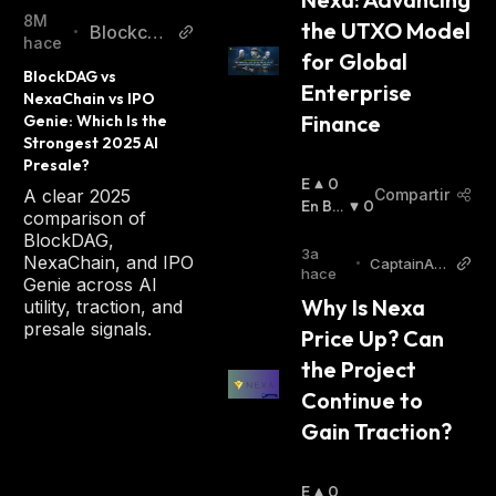
8M
the UTXO Model 
Blockcha
•
hace
for Global 
inReport
BlockDAG vs 
er
Enterprise 
NexaChain vs IPO 
Finance
Genie: Which Is the 
Strongest 2025 AI 
Presale?
E
0
Compartir
A clear 2025
N
En Baj
0
comparison of
A
A
:
BlockDAG,
L
3a
NexaChain, and IPO
•
CaptainAlt
Z
hace
Genie across AI
coin
A
Why Is Nexa 
utility, traction, and
:
presale signals.
Price Up? Can 
the Project 
Continue to 
Gain Traction?
E
0