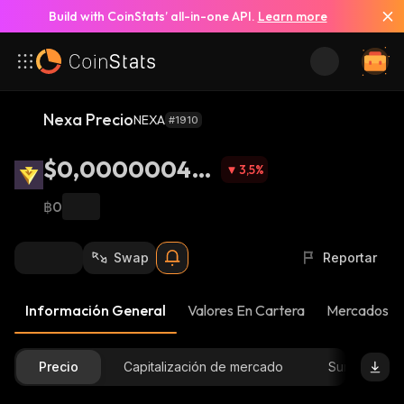
Build with CoinStats’ all-in-one API.
Learn more
Nexa Precio
NEXA
#1910
$0,000000499
3,5
%
2
฿0
Swap
Reportar
Información General
Valores En Cartera
Mercados
Precio
Capitalización de mercado
Suministro D