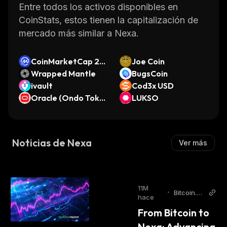
Entre todos los activos disponibles en
CoinStats, estos tienen la capitalización de
mercado más similar a Nexa.
CoinMarketCap 20
Joe Coin
Index DTF
Wrapped Mantle
BugsCoin
ivault
Cod3x USD
Oracle (Ondo Toke
LUKSO
nized Stock)
Noticias de Nexa
Ver más
11M
•
Bitcoin.co
hace
m
From Bitcoin to 
Nexa: Advancing 