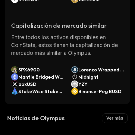
Capitalización de mercado similar
Entre todos los activos disponibles en
CoinStats, estos tienen la capitalización de
mercado más similar a Olympus.
SPX6900
Lorenzo Wrapped B
Mantle Bridged WE
itcoin
Midnight
TH (Mantle)
apxUSD
YZY
StakeWise Staked
Binance-Peg BUSD
ETH
Noticias de Olympus
Ver más