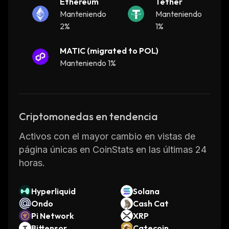
Ethereum
Tether
Manteniendo
Manteniendo
2%
1%
MATIC (migrated to POL)
Manteniendo 1%
Criptomonedas en tendencia
Activos con el mayor cambio en vistas de
página únicas en CoinStats en las últimas 24
horas.
Hyperliquid
Solana
Ondo
Cash Cat
Pi Network
XRP
Bittensor
Catecoin