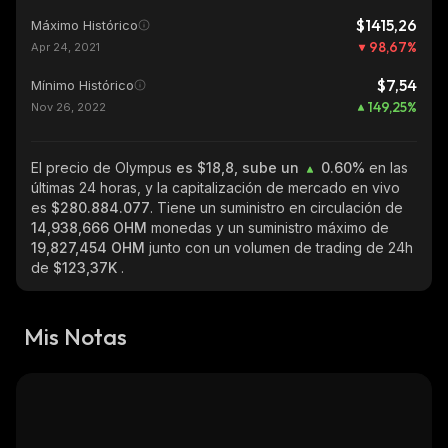
$1415,26
Máximo Histórico
98,67
%
Apr 24, 2021
$7,54
Mínimo Histórico
149,25
%
Nov 26, 2022
El precio de Olympus
es $18,8, sube un
0.60%
en las
últimas 24 horas, y la capitalización de mercado en vivo
es
$280.884.077
. Tiene un suministro en circulación de
14,938,666 OHM
monedas y un suministro máximo de
19,827,454 OHM
junto con un volumen de trading de 24h
de
$123,37K
.
Mis Notas