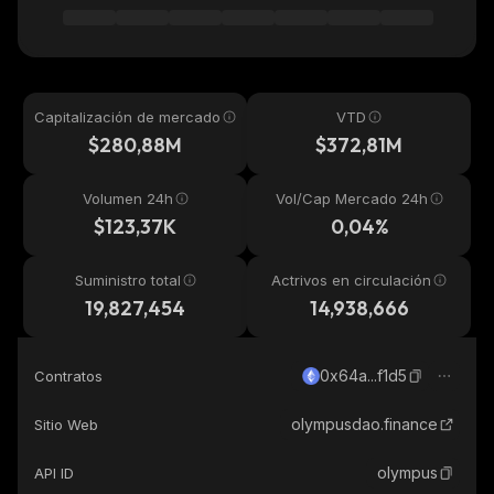
Capitalización de mercado
VTD
$280,88M
$372,81M
Volumen 24h
Vol/Cap Mercado 24h
$123,37K
0,04%
Suministro total
Actrivos en circulación
19,827,454
14,938,666
0x64a...f1d5
Contratos
olympusdao.finance
Sitio Web
olympus
API ID