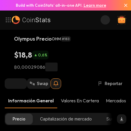
Build with CoinStats’ all-in-one API.
Learn more
Olympus Precio
OHM
#183
$18,8
0,6
%
฿0,00029086
Swap
Reportar
Información General
Valores En Cartera
Mercados
Precio
Capitalización de mercado
Suministro D