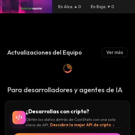
En Alza
:
0
En Baja
:
0
r
Actualizaciones del Equipo
Ver más
Para desarrolladores y agentes de IA
¿Desarrollas con cripto?
Obtén los datos detrás de CoinStats con una sola
clave de API.
Descubre la mejor API de cripto