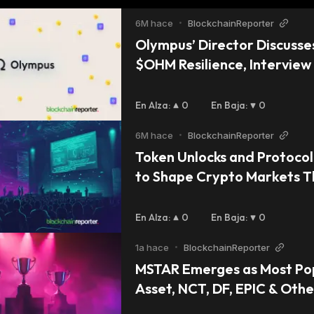
6M hace
•
BlockchainReporter
Olympus’ Director Discusse
$OHM Resilience, Interview
En Alza
:
0
En Baja
:
0
6M hace
•
BlockchainReporter
Token Unlocks and Protocol
to Shape Crypto Markets T
En Alza
:
0
En Baja
:
0
1a hace
•
BlockchainReporter
MSTAR Emerges as Most Pop
Asset, NCT, DF, EPIC & Other
LunarCrush Galaxy Score