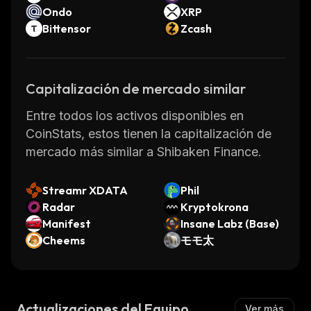
Ondo
XRP
Bittensor
Zcash
Capitalización de mercado similar
Entre todos los activos disponibles en
CoinStats, estos tienen la capitalización de
mercado más similar a Shibaken Finance.
Streamr XDATA
Phil
Radar
Kryptokrona
Manifest
Insane Labz (Base)
Cheems
モモ太
Actualizaciones del Equipo
Ver más