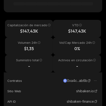
Capitalización de mercado
VTD
$147,43K
$147,43K
Volumen 24h
Vol/Cap Mercado 24h
$1,35
0%
Suministro total
Actrivos en circulación
-
-
0xa4c...ab6b
Contratos
shibaken.io
Sitio Web
shibaken-finance
API ID