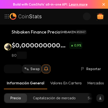
Build with CoinStats’ all-in-one API.
Learn more
Shibaken Finance Precio
SHIBAKEN
#5947
$0,00000000000
0,9
%
15
฿0
Swap
Reportar
Información General
Valores En Cartera
Mercados
Precio
Capitalización de mercado
Suministro D