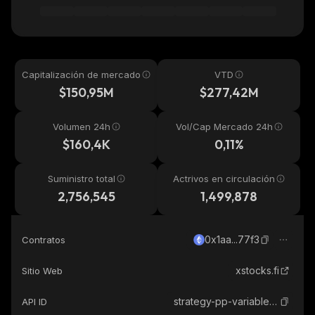
Capitalización de mercado
VTD
$150,95M
$277,42M
Volumen 24h
Vol/Cap Mercado 24h
$160,4K
0,11%
Suministro total
Actrivos en circulación
2,756,545
1,499,878
0x1aa...77f3
Contratos
xstocks.fi
Sitio Web
strategy-pp-variable-xstock
API ID