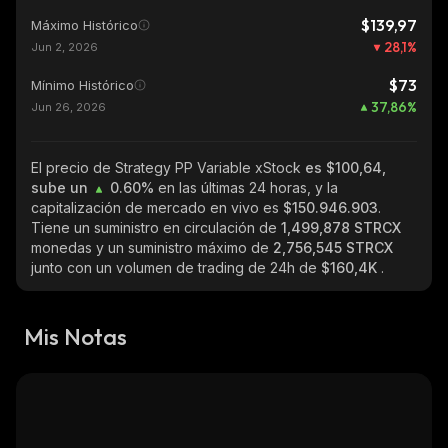
$139,97
Máximo Histórico
28,1
%
Jun 2, 2026
$73
Mínimo Histórico
37,86
%
Jun 26, 2026
El precio de Strategy PP Variable xStock
es $100,64,
sube un
0.60%
en las últimas 24 horas, y la
capitalización de mercado en vivo es
$150.946.903
.
Tiene un suministro en circulación de
1,499,878 STRCX
monedas y un suministro máximo de
2,756,545 STRCX
junto con un volumen de trading de 24h de
$160,4K
.
Mis Notas