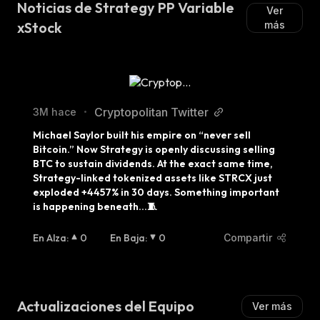
Noticias de Strategy PP Variable
Ver
xStock
más
Cryptopolitan Twitter
3M hace
•
Michael Saylor built his empire on “never sell 
Bitcoin.” Now Strategy is openly discussing selling 
BTC to sustain dividends. At the exact same time, 
Strategy-linked tokenized assets like STRCX just 
exploded +4457% in 30 days. Something important 
is happening beneath...🧵
En Alza
:
0
En Baja
:
0
Compartir
Actualizaciones del Equipo
Ver más