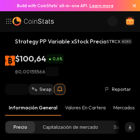
Build with CoinStats’ all-in-one API.
Learn more
Strategy PP Variable xStock Precio
STRCX
#280
$100,64
0,6
%
฿0,00155566
Swap
Reportar
Información General
Valores En Cartera
Mercados
Precio
Capitalización de mercado
Suministro D