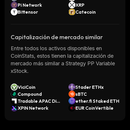
Pi Network
XRP
Bittensor
Catecoin
Capitalización de mercado similar
Entre todos los activos disponibles en
CoinStats, estos tienen la capitalización de
mercado más similar a Strategy PP Variable
xStock.
ViciCoin
Stader ETHx
Compound
sBTC
Tradable APAC Div
ether.fi Staked ETH
ersified Finance Pro
XPIN Network
EUR CoinVertible
vider SSTN