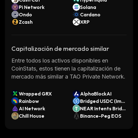
Pi Network
Solana
Ondo
Cardano
Zcash
XRP
Capitalización de mercado similar
Entre todos los activos disponibles en
CoinStats, estos tienen la capitalización de
mercado más similar a TAO Private Network.
Wrapped GRX
AlphaBlockAI
Rainbow
Bridged USDC (Imm
AI Network
utable zkEVM)
NEAR Intents Bridg
Chill House
ed USDT
Binance-Peg EOS