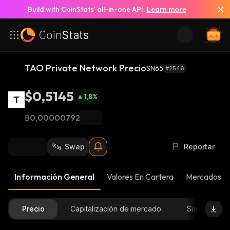
Build with CoinStats’ all-in-one API.
Learn more
TAO Private Network Precio
SN65
#2546
$0,5145
1,8
%
฿0,00000792
Swap
Reportar
Información General
Valores En Cartera
Mercados
Precio
Capitalización de mercado
Suministro D