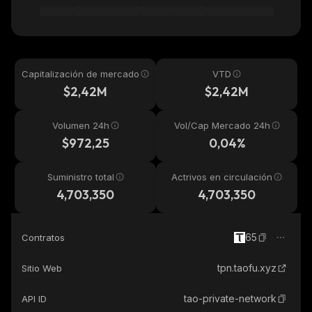
Capitalización de mercado
VTD
$2,42M
$2,42M
Volumen 24h
Vol/Cap Mercado 24h
$972,25
0,04%
Suministro total
Actrivos en circulación
4,703,350
4,703,350
65
Contratos
tpn.taofu.xyz
Sitio Web
tao-private-network
API ID