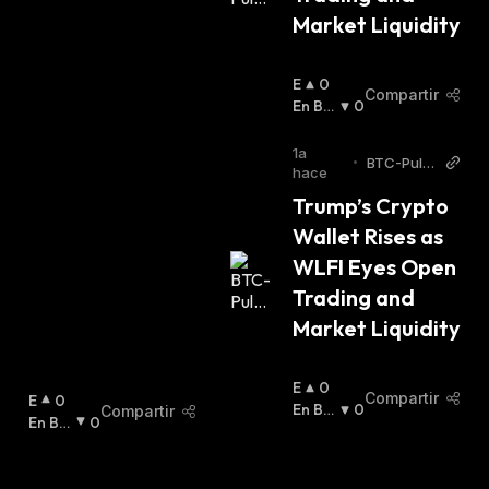
Market Liquidity
E
0
Compartir
N
En Baj
0
A
A
:
L
1a
•
BTC-Puls
Z
hace
e
A
Trump’s Crypto 
:
Wallet Rises as 
WLFI Eyes Open 
Trading and 
Market Liquidity
E
0
Compartir
E
0
N
En Baj
0
Compartir
N
En Baj
0
A
A
:
A
A
:
L
L
Z
Z