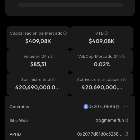
Capitalización de mercado
VTD
$409,08K
$409,08K
Volumen 24h
Vol/Cap Mercado 24h
$85,31
0,02%
Suministro total
Actrivos en circulación
420,690,000,00
420,690,000,00
0
0
0x207...0989
Contratos
trogmeme.fun
Sitio Web
0x2077d81d0c5258230d5a195233941547cb5f0989_ethereum
API ID