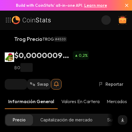
Build with CoinStats’ all-in-one API.
Learn more
Trog Precio
TROG
#4533
$0,000000972
0,2
%
4
฿0
Swap
Reportar
Información General
Valores En Cartera
Mercados
Precio
Capitalización de mercado
Suministro D