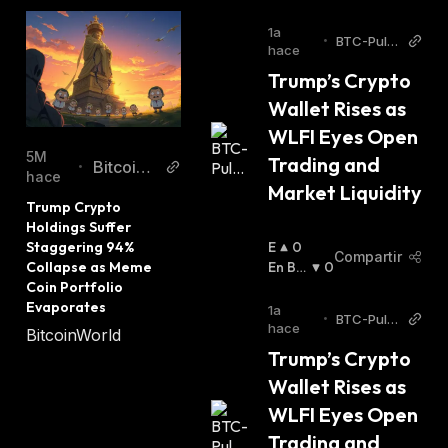
1a
•
BTC-Puls
hace
e
Trump’s Crypto 
Wallet Rises as 
WLFI Eyes Open 
5M
Trading and 
Bitcoin
•
hace
Market Liquidity
World
Trump Crypto 
Holdings Suffer 
Staggering 94% 
E
0
Compartir
Collapse as Meme 
N
En Baj
0
Coin Portfolio 
A
A
:
Evaporates
L
1a
•
BTC-Puls
Z
hace
BitcoinWorld
e
A
Trump’s Crypto 
:
Wallet Rises as 
WLFI Eyes Open 
Trading and 