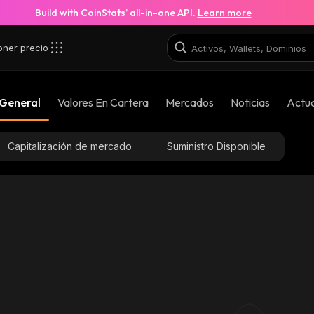
Build with CoinStats’ all-in-one API.
Learn more
oner precio
 General
Valores En Cartera
Mercados
Noticias
Actua
Capitalización de mercado
Suministro Disponible