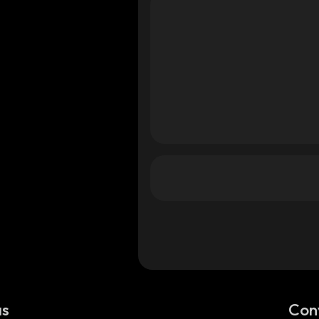
as
Con