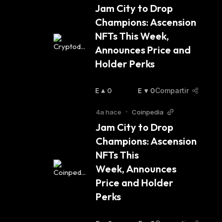
L
Aj
Jam City to Drop 
Z
A
:
Champions: Ascension 
A
:
NFTs This Week,  
Announces Price and 
Holder Perks
E
0
E
0
Compartir
N
N
A
B
4a hace
•
Coinpedia
L
A
Jam City to Drop 
Z
J
Champions: Ascension 
A
A
:
:
NFTs This 
Week, Announces 
Price and Holder 
Perks