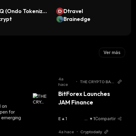
Q (Ondo Tokenize
Dtravel
crypt
Brainedge
Ver más
4a
•
THE CRYPTO BASI
hace
C
BitForex Launches 
JAM Finance
M on
open for
s emerging
E
1
E
1
Compartir
N
N
A
B
4a hace
•
Cryptodaily