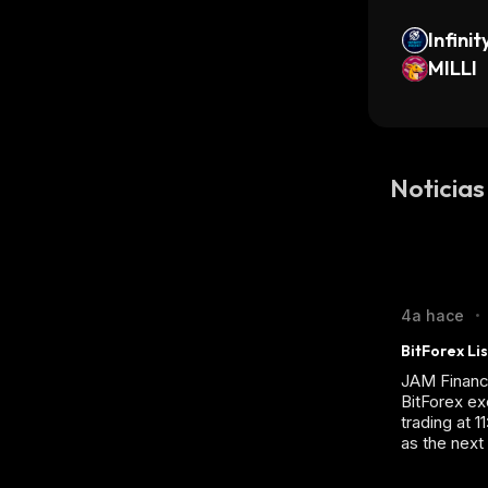
Infini
MILLI
Noticia
4a hace
•
BitForex Li
JAM Finance
BitForex ex
trading at 
as the next