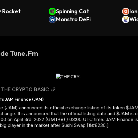
ty Rocket
Spinning Cat
Ion
Monstro DeFi
d)
Wi
s de Tune.Fm
THE CRYPTO BASIC
sts JAM Finance (JAM)
 (JAM) announced its official exchange listing of its token $JA
change. It is announced that the official listing date and $JAM is 
11:00 on April 3rd, 2022 (GMT+8) / 03:00 UTC time. JAM Finance i
 big player in the market after Sushi Swap [&#8230;]