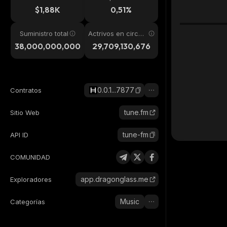
24h
$1,88K
0,51%
Suministro total
Actrivos en circul
ación
38,000,000,000
29,709,130,676
0.0.1...7877
Contratos
tune.fm
Sitio Web
tune-fm
API ID
COMUNIDAD
app.dragonglass.me
Exploradores
Music
Categorías