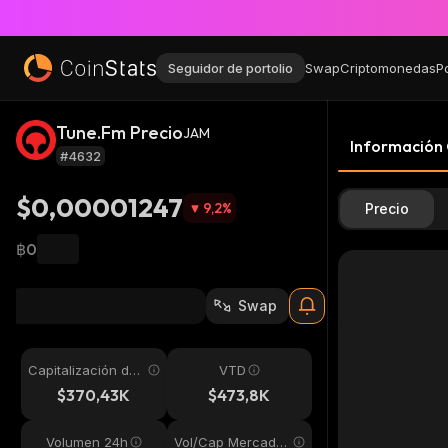
Seguidor de portolio
Swap
Criptomonedas
P
Tune.Fm Precio
JAM
Información
#4632
$0,00001247
9,2
%
Precio
฿0
Swap
Capitalización de
VTD
mercado
$370,43K
$473,8K
Volumen 24h
Vol/Cap Mercado