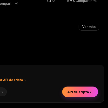
E
0
E
0
Compartir
ompartir
N
N
A
B
L
A
Z
J
A
A
Ver más
:
:
r API de cripto
API de cripto
ets