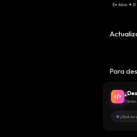
En Alza
:
0
Actualiz
Para des
¿Des
Obtén 
¿Qué es 