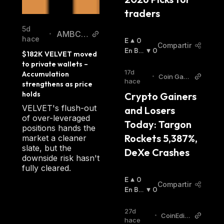
traders
5d
AMBCry
•
hace
E
0
pto
Compartir
N
En Baj
0
$182K VELVET moved 
A
A
:
to private wallets – 
L
17d
Accumulation 
•
Coin Gab
Z
hace
strengthens as price 
bar
A
holds
Crypto Gainers 
:
VELVET's flush-out
and Losers 
of over-leveraged
Today: Targon 
positions hands the
Rockets 5,387%, 
market a cleaner
slate, but the
DeXe Crashes
downside risk hasn't
fully cleared.
E
0
Compartir
N
En Baj
0
A
A
:
L
27d
•
CoinEditi
Z
hace