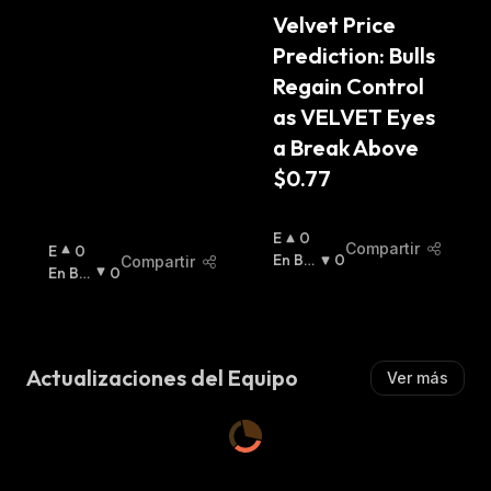
on
A
Velvet Price 
:
Prediction: Bulls 
Regain Control 
as VELVET Eyes 
a Break Above 
$0.77
E
0
Compartir
E
0
N
En Baj
0
Compartir
N
En Baj
0
A
A
:
A
A
:
L
L
Z
Z
A
A
:
Actualizaciones del Equipo
Ver más
: