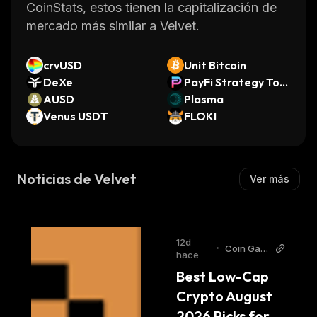
CoinStats, estos tienen la capitalización de
mercado más similar a Velvet.
crvUSD
Unit Bitcoin
DeXe
PayFi Strategy Tok
AUSD
en USDC
Plasma
Venus USDT
FLOKI
Noticias de Velvet
Ver más
12d
•
Coin Gab
hace
bar
Best Low-Cap 
Crypto August 
2026 Picks for 