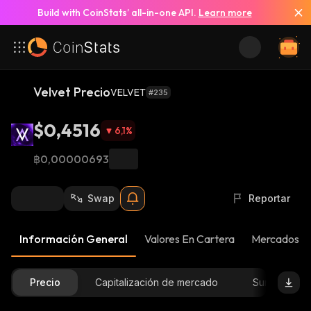
Build with CoinStats’ all-in-one API.
Learn more
Velvet Precio
VELVET
#235
$0,4516
6,1
%
฿0,00000693
Swap
Reportar
Información General
Valores En Cartera
Mercados
Precio
Capitalización de mercado
Suministro D