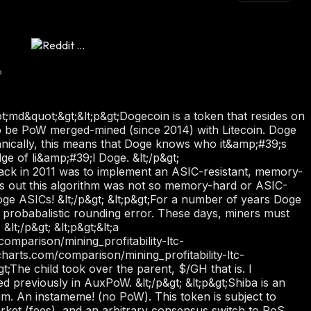
ot;md&quot;&gt;&lt;p&gt;Dogecoin is a token that resides on
o be PoW merged-mined (since 2014) with Litecoin. Doge
echnically, this means that Doge knows who it&amp;#39;s
ge of li&amp;#39;l Doge. &lt;/p&gt;
back in 2011 was to implement an ASIC-resistant, memory-
ns out this algorithm was not so memory-hard or ASIC-
oge ASICs! &lt;/p&gt; &lt;p&gt;For a number of years Doge
 probabalistic rounding error. These days, miners must
lt;/p&gt; &lt;p&gt;&lt;a
comparison/mining_profitability-ltc-
charts.com/comparison/mining_profitability-ltc-
gt;The child took over the parent, $/GH that is. I
 previously in AuxPoW. &lt;/p&gt; &lt;p&gt;Shiba is an
m. An instameme! (no PoW). This token is subject to
et (fees), and an arbitrary consensus switch to PoS