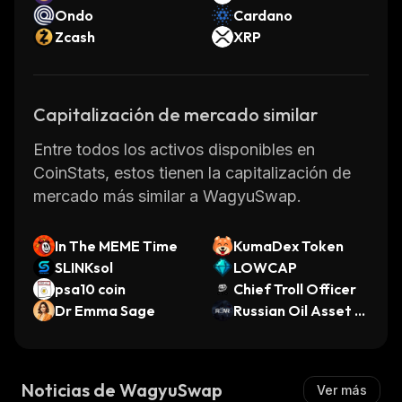
Ondo
Cardano
Zcash
XRP
Capitalización de mercado similar
Entre todos los activos disponibles en
CoinStats, estos tienen la capitalización de
mercado más similar a WagyuSwap.
In The MEME Time
KumaDex Token
SLINKsol
LOWCAP
psa10 coin
Chief Troll Officer
Dr Emma Sage
Russian Oil Asset R
eserve
Noticias de WagyuSwap
Ver más