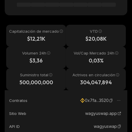
Capitalización de mercado
VTD
$12,21K
$20,08K
Volumen 24h
Vol/Cap Mercado 24h
$3,36
0,03%
Suministro total
Actrivos en circulación
500,000,000
304,047,894
0x7fa...3520
Contratos
wagyuswap.app
Sitio Web
wagyuswap
API ID