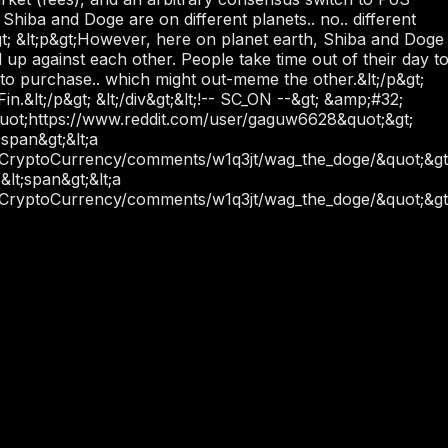
 Shiba and Doge are on different planets.. no.. different
gt; &lt;p&gt;However, here on planet earth, Shiba and Doge
 against each other. People take time out of their day t
o purchase.. which might out-meme the other.&lt;/p&gt;
Fin.&lt;/p&gt; &lt;/div&gt;&lt;!-- SC_ON --&gt; &amp;#32;
quot;https://www.reddit.com/user/gaguw6628&quot;&gt;
;span&gt;&lt;a
r/CryptoCurrency/comments/w1q3jt/wag_the_doge/&quot;&gt
&lt;span&gt;&lt;a
r/CryptoCurrency/comments/w1q3jt/wag_the_doge/&quot;&gt