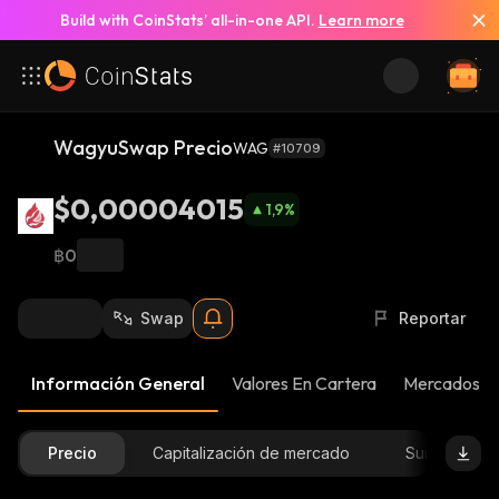
Build with CoinStats’ all-in-one API.
Learn more
WagyuSwap Precio
WAG
#10709
$0,00004015
1,9
%
฿0
Swap
Reportar
Información General
Valores En Cartera
Mercados
Precio
Capitalización de mercado
Suministro D