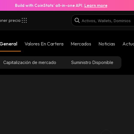
Build with CoinStats’ all-in-one API.
Learn more
oner precio
 General
Valores En Cartera
Mercados
Noticias
Actua
Capitalización de mercado
Suministro Disponible