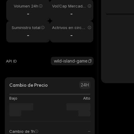
Volumen 24h
Vol/Cap Mercado
24h
-
-
Suministro total
Actrivos en circul
ación
-
-
wild-island-game
API ID
Cambio de Precio
24H
Bajo
Alto
Cambio de 1h