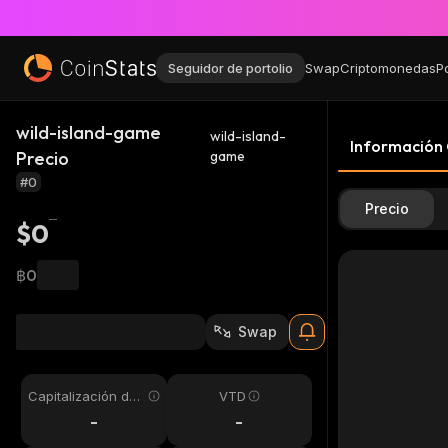
Seguidor de portolio
Swap
Criptomonedas
P
wild-island-game
wild-island-
Información
Precio
game
#0
Precio
$0
฿0
Swap
Capitalización de
VTD
mercado
-
-