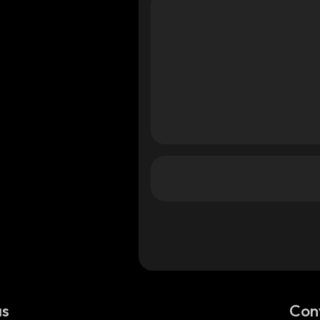
as
Con