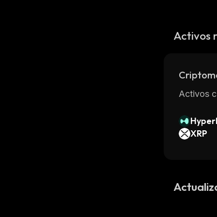
Activos 
Criptom
Activos c
Hyperl
XRP
Actualiz