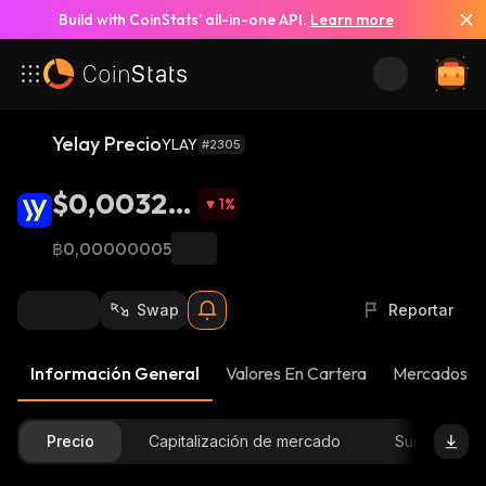
Build with CoinStats’ all-in-one API.
Learn more
Yelay Precio
YLAY
#2305
$0,00320
1
%
8
฿0,00000005
Swap
Reportar
Información General
Valores En Cartera
Mercados
Precio
Capitalización de mercado
Suministro D