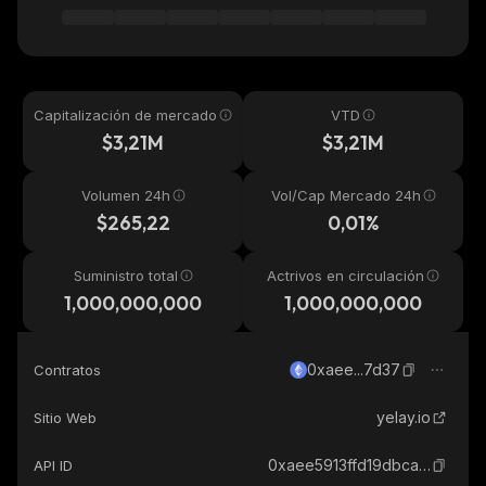
Capitalización de mercado
VTD
$3,21M
$3,21M
Volumen 24h
Vol/Cap Mercado 24h
$265,22
0,01%
Suministro total
Actrivos en circulación
1,000,000,000
1,000,000,000
0xaee...7d37
Contratos
yelay.io
Sitio Web
0xaee5913ffd19dbca4fd1ef6f3925ed0414407d37_ethereum
API ID