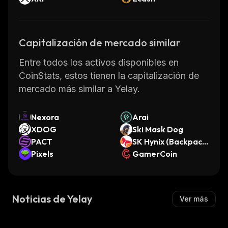
Capitalización de mercado similar
Entre todos los activos disponibles en
CoinStats, estos tienen la capitalización de
mercado más similar a Yelay.
Nexora
Arai
XDOG
Ski Mask Dog
PACT
SK Hynix (Backpack
Pixels
Securities)
GamerCoin
Noticias de Yelay
Ver más