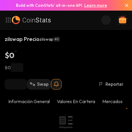
Build with CoinStats’ all-in-one API.
Learn more
zilswap Precio
zilswap
#0
$0
฿0
Swap
Reportar
Información General
Valores En Cartera
Mercados
N