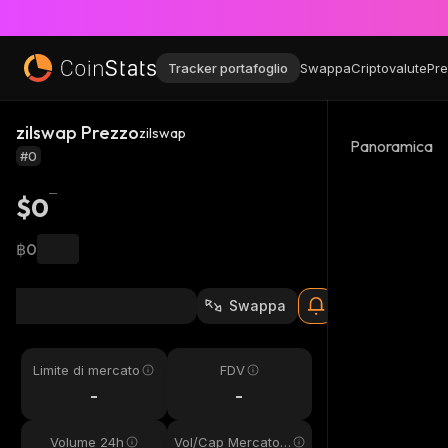
Tracker portafoglio
Swappa
Criptovalute
Pre
zilswap Prezzo
zilswap
Panoramica
#0
$0
฿0
Swappa
Limite di mercato
FDV
-
-
Volume 24h
Vol/Cap Mercato