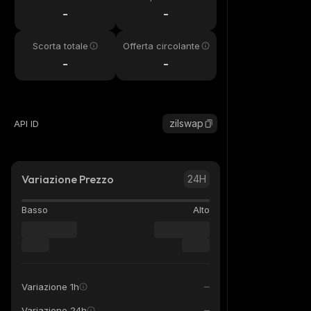
24h
-
-
Scorta totale
Offerta circolante
-
-
zilswap
API ID
Variazione Prezzo
24H
Basso
Alto
Variazione 1h
Variazione 24h