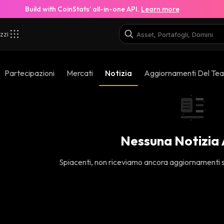
Build with CoinStats’ all-in-one API.
Learn more
zzi
Partecipazioni
Mercati
Notizia
Aggiornamenti Del Te
Nessuna Notizia
Spiacenti, non riceviamo ancora aggiornamenti s