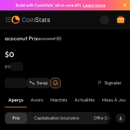
Build with CoinStats’ all-in-one API.
Learn more
acoconut Prix
acoconut
#0
$0
฿0
Swap
Signaler
Aperçu
Avoirs
Marchés
Actualités
Mises À Jour 
Prix
Capitalisation boursière
Offre Disponible