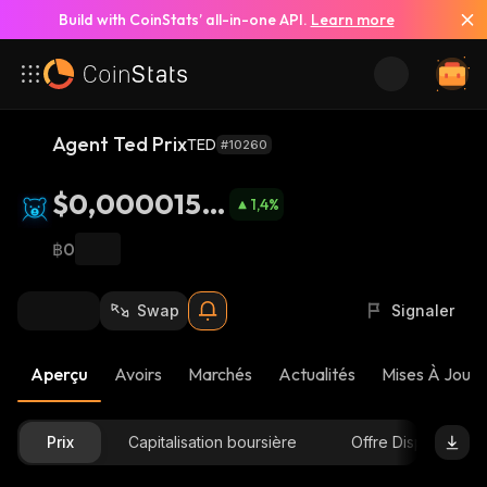
Build with CoinStats’ all-in-one API.
Learn more
Agent Ted Prix
TED
#10260
$0,0000153
1,4
%
3
฿0
Swap
Signaler
Aperçu
Avoirs
Marchés
Actualités
Mises À Jour 
Prix
Capitalisation boursière
Offre Disponible