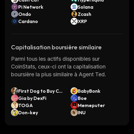
Pi Network
Solana
Ondo
Zcash
Cardano
XRP
Capitalisation boursière similaire
Parmi tous les actifs disponibles sur
CoinStats, ceux-ci ont la capitalisation
boursière la plus similaire à Agent Ted.
First Dog to Buy Cry
BabyBonk
pto
Gia by DexFi
Boe
TOGA
Memeputer
Don-key
INU