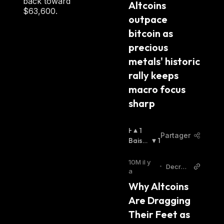
back toward
Altcoins 
E
$63,600.
outpace 
R
:
bitcoin as 
precious 
metals' historic 
rally keeps 
macro focus 
sharp
H
1
Partager
A
Baissi
1
U
Er
:
S
10M il y
•
Decryp
S
a
t
I
Why Altcoins 
E
Are Dragging 
R
:
Their Feet as 