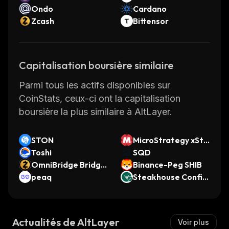
Ondo
Cardano
Zcash
Bittensor
Capitalisation boursière similaire
Parmi tous les actifs disponibles sur
CoinStats, ceux-ci ont la capitalisation
boursière la plus similaire à AltLayer.
STON
MicroStrategy xSto
Toshi
ck
SQD
OmniBridge Bridge
Binance-Peg SHIB
d Zcash (Solana)
peaq
Steakhouse Confid
ential Prime USDC
Actualités de AltLayer
Voir plus