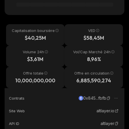
Capitalisation boursière
VED
$40,25M
$58,45M
Volume 24h
Vol/Cap Marché 24h
$3,61M
8,96%
Offre totale
Offre en circulation
10,000,000,000
6,885,590,274
0x845...fbfb
Contrats
altlayer.io
Site Web
altlayer
API ID