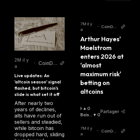
7M il y
•
CoinDes
a
k
Arthur Hayes' 
Maelstrom 
enters 2026 at 
2M il y
CoinDe
•
'almost 
a
sk
maximum risk' 
Live updates: An 
betting on 
'altcoin season' signal 
flashed, but bitcoin's 
altcoins
slide is what set it off
After nearly two
H
0
years of declines,
Partager
A
Baissi
0
alts have run out of
U
Er
:
sellers and steadied,
S
while bitcoin has
7M il y
•
CoinDes
S
a
dropped hard, sliding
k
I