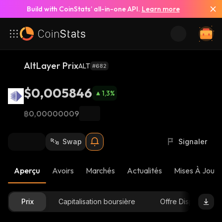
Build with CoinStats’ all-in-one API.
Learn more
AltLayer Prix
ALT
#682
$0,005846
1,3
%
฿0,00000009
Swap
Signaler
Aperçu
Avoirs
Marchés
Actualités
Mises À Jour 
Prix
Capitalisation boursière
Offre Disponible