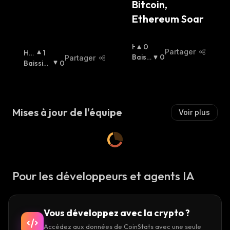
Bitcoin, 
Ethereum Soar
H
0
Partager
Ha
1
A
Baissi
0
Partager
Uss
Baissier
0
U
Er
:
Ier
:
:
S
S
I
E
Mises à jour de l'équipe
Voir plus
R
:
Pour les développeurs et agents IA
Vous développez avec la crypto ?
Accédez aux données de CoinStats avec une seule