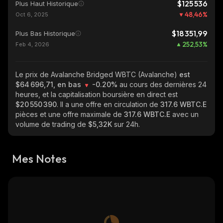
$125 536
Plus Haut Historique
48,46
%
Oct 6, 2025
$18 351,99
Plus Bas Historique
252,53
%
Feb 4, 2026
Le prix de Avalanche Bridged WBTC (Avalanche)
est
$64 696,71, en bas
-0.20%
au cours des dernières 24
heures, et la capitalisation boursière en direct est
$20 550 390
. Il a une offre en circulation de
317.6 WBTC.E
pièces et une offre maximale de
317.6 WBTC.E
avec un
volume de trading de
$5,32K
sur 24h.
Mes Notes