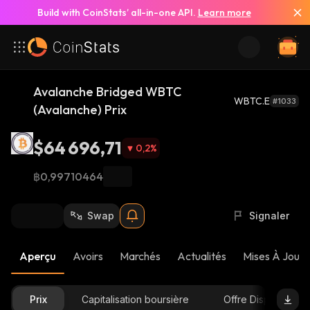
Build with CoinStats’ all-in-one API.
Learn more
Avalanche Bridged WBTC
WBTC.E
#1033
(Avalanche) Prix
$64 696,71
0,2
%
฿0,99710464
Swap
Signaler
Aperçu
Avoirs
Marchés
Actualités
Mises À Jour 
Prix
Capitalisation boursière
Offre Disponible