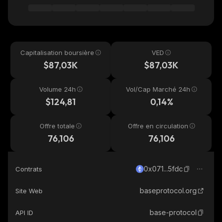
Capitalisation boursière
VED
$87,03K
$87,03K
Volume 24h
Vol/Cap Marché 24h
$124,81
0,14%
Offre totale
Offre en circulation
76,106
76,106
0x071...5fdc
Contrats
baseprotocol.org
Site Web
base-protocol
API ID