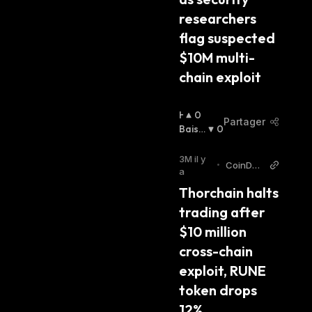
researchers 
flag suspected 
$10M multi-
chain exploit
H
0
Partager
A
Baissi
0
U
Er
:
S
3M il y
•
CoinDes
S
a
k
I
Thorchain halts 
E
trading after 
R
:
$10 million 
cross-chain 
exploit, RUNE 
token drops 
12%