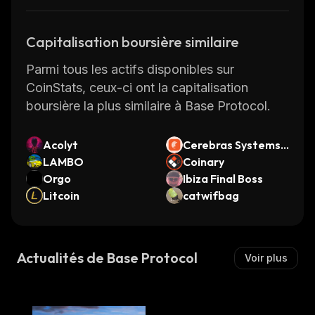
securely without having to worry about
security risks or high transaction fees.
Capitalisation boursière similaire
Base Protocol also offers several other
features such as staking rewards for holders
Parmi tous les actifs disponibles sur
of BASE tokens, governance mechanisms for
CoinStats, ceux-ci ont la capitalisation
making decisions about the network’s future
boursière la plus similaire à Base Protocol.
direction, and more. All these features make
Base Protocol an attractive option for those
Acolyt
Cerebras Systems
looking for an open financial system.
LAMBO
(Ondo Tokenized)
Coinary
To learn more about Base Protocol visit
Orgo
Ibiza Final Boss
https://www.baseprotocol.org/
Litcoin
catwifbag
.
Actualités de Base Protocol
Voir plus