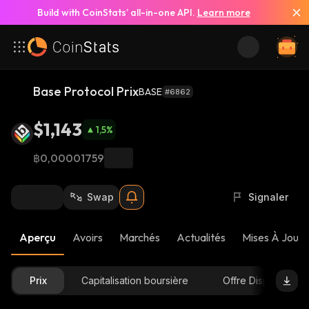
Build with CoinStats’ all-in-one API.
Learn more
Base Protocol Prix
BASE
#6862
$1,143
1,5
%
฿0,00001759
Swap
Signaler
Aperçu
Avoirs
Marchés
Actualités
Mises À Jour 
Prix
Capitalisation boursière
Offre Disponible