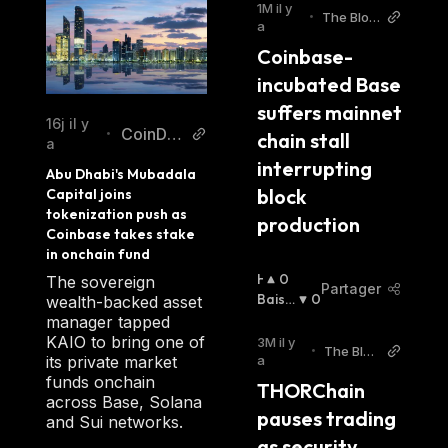
1M il y
•
The Bloc
a
k
Coinbase-
incubated Base 
suffers mainnet 
16j il y
CoinDe
•
chain stall 
a
sk
interrupting 
Abu Dhabi's Mubadala 
block 
Capital joins 
tokenization push as 
production
Coinbase takes stake 
in onchain fund
H
0
The sovereign
Partager
A
Baissi
0
wealth-backed asset
U
Er
:
manager tapped
S
KAIO to bring one of
3M il y
•
The Bloc
S
a
its private market
k
I
funds onchain
THORChain 
E
across Base, Solana
pauses trading 
R
and Sui networks.
:
as security 