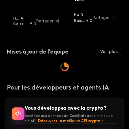
H
0
Partager
Ha
1
A
Baissi
0
Partager
Uss
Baissier
0
U
Er
:
Ier
:
:
S
S
I
E
Mises à jour de l'équipe
Voir plus
R
:
Pour les développeurs et agents IA
Vous développez avec la crypto ?
Accédez aux données de CoinStats avec une seule
clé API.
Découvrez la meilleure API crypto