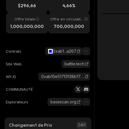
4h
$296,66
4,66%
Offre totale
Offre en circulatio
n
1,000,000,000
700,000,000
0xab1...a267
Contrats
battle.tech
Site Web
0xab10e517f3138b17108b32129e8c8446ad44a267_base
API ID
COMMUNAUTÉ
basescan.org
Explorateurs
Changement de Prix
24H