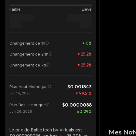
Faible
Élevé
0
%
Changement de 1h
25,2
%
Changement de 24h
25,2
%
Changement de 7d
$0,001843
Plus Haut Historique
99,51
%
Jan 14, 2025
$0,0000088
Plus Bas Historique
3,29
%
Jun 26, 2026
Le prix de Battle.tech by Virtuals
est
Mes Not
$0,000009086, en bas
-25.20%
au