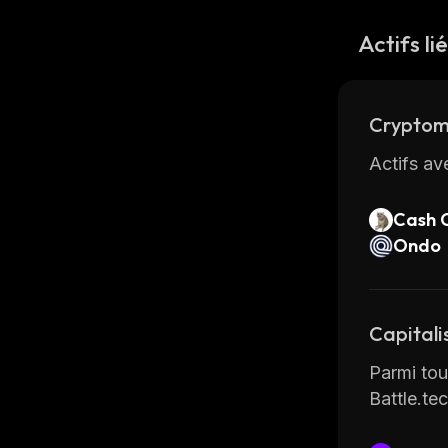
Actifs li
Cryptom
Actifs av
Cash 
Ondo
Capitali
Parmi tous
Battle.tec