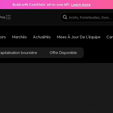
Build with CoinStats’ all-in-one API.
Learn more
Prix
oirs
Marchés
Actualités
Mises À Jour De L'équipe
Car
apitalisation boursière
Offre Disponible