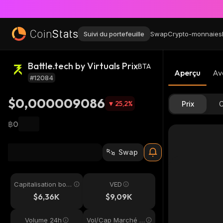
Suivi du portefeuille
Swap
Crypto-monnaies
Battle.tech by Virtuals Prix
BTA
Aperçu
Av
#12084
$0,000009086
25,2
%
Prix
C
฿0
Swap
Capitalisation bou
VED
rsière
$6,36K
$9,09K
Volume 24h
Vol/Cap Marché 2