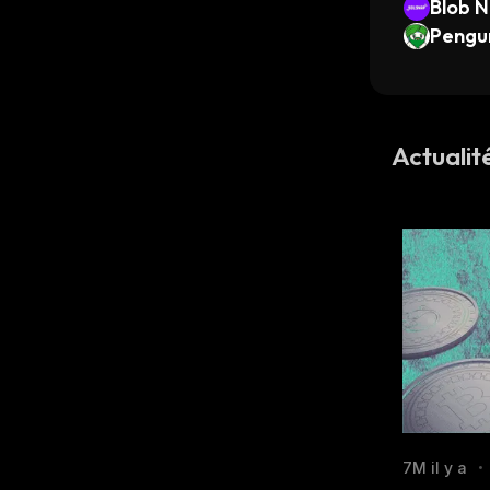
Blob 
Pengu
Actualit
7M il y a
•