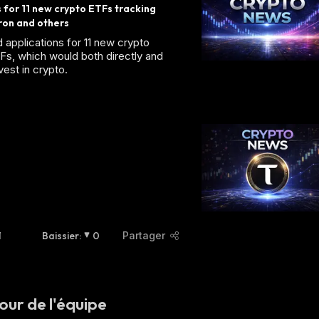
s for 11 new crypto ETFs tracking 
Tron and others
d applications for 11 new crypto
Fs, which would both directly and
nvest in crypto.
1
Baissier
:
0
Partager
our de l'équipe