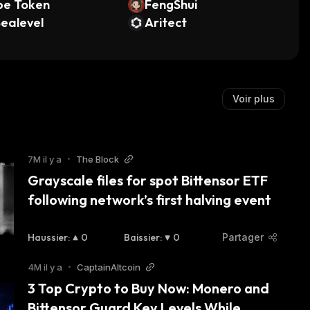
pe Token
FengShui
ealevel
Aritect
Voir plus
7M il y a
•
The Block
Grayscale files for spot Bittensor ETF 
following network’s first halving event
Haussier
:
0
Baissier
:
0
Partager
4M il y a
•
CaptainAltcoin
3 Top Crypto to Buy Now: Monero and 
Bittensor Guard Key Levels While 