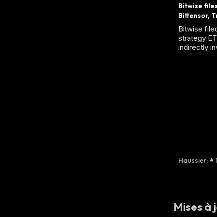
Bitwise file
Bittensor, 
Bitwise file
strategy ET
indirectly i
Haussier
:
Mises à j