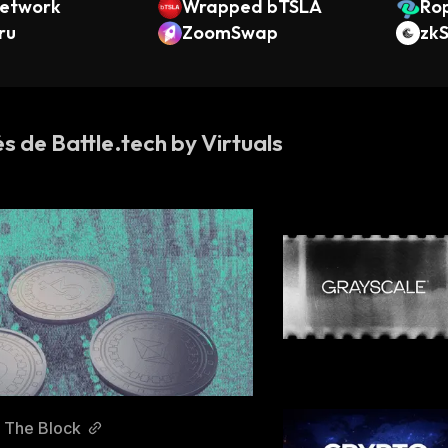
Network
Wrapped bTSLA
Ro
ru
ZoomSwap
zkS
és de Battle.tech by Virtuals
The Block