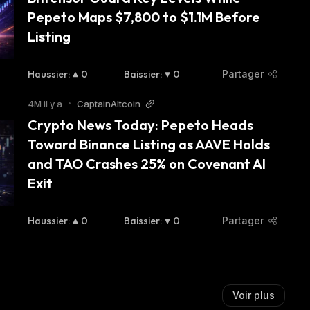
Pepeto Maps $7,800 to $1.1M Before 
Listing
Haussier
:
0
Baissier
:
0
Partager
4M il y a
•
CaptainAltcoin
Crypto News Today: Pepeto Heads 
Toward Binance Listing as AAVE Holds 
and TAO Crashes 25% on Covenant AI 
Exit
Haussier
:
0
Baissier
:
0
Partager
Voir plus