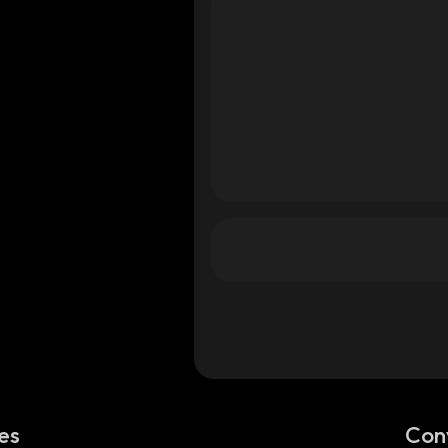
es
Con