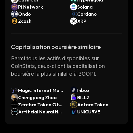
Pi Network
Solana
Ondo
Cardano
Zcash
XRP
Capitalisation boursière similaire
Parmi tous les actifs disponibles sur
CoinStats, ceux-ci ont la capitalisation
boursière la plus similaire à BOOPI.
Magic Internet Mon
Inbox
ey (Meme)
Chengpang Zhoa
BILLZ
Zerebro Token Of T
Antara Token
ransformation
Artificial Neural Ne
UNICURVE
twork (Ordinals)