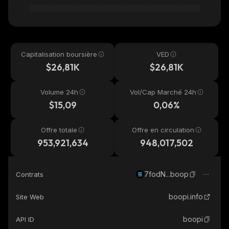
Capitalisation boursière
VED
$26,81K
$26,81K
Volume 24h
Vol/Cap Marché 24h
$15,09
0,06%
Offre totale
Offre en circulation
953,921,634
948,017,502
7fodN...boop
Contrats
boopi.info
Site Web
boopi
API ID