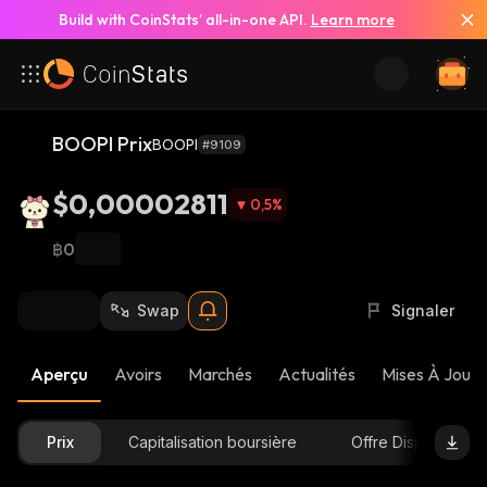
Build with CoinStats’ all-in-one API.
Learn more
BOOPI Prix
BOOPI
#9109
$0,00002811
0,5
%
฿0
Swap
Signaler
Aperçu
Avoirs
Marchés
Actualités
Mises À Jour 
Prix
Capitalisation boursière
Offre Disponible