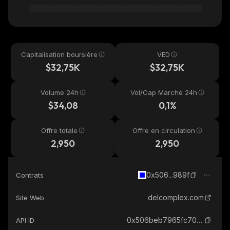
Capitalisation boursière
VED
$32,75K
$32,75K
Volume 24h
Vol/Cap Marché 24h
$34,08
0,1%
Offre totale
Offre en circulation
2,950
2,950
0x506...989f
Contrats
delcomplex.com
Site Web
0x506beb7965fc7053059006c7ab4c62c02c2d989f_base
API ID