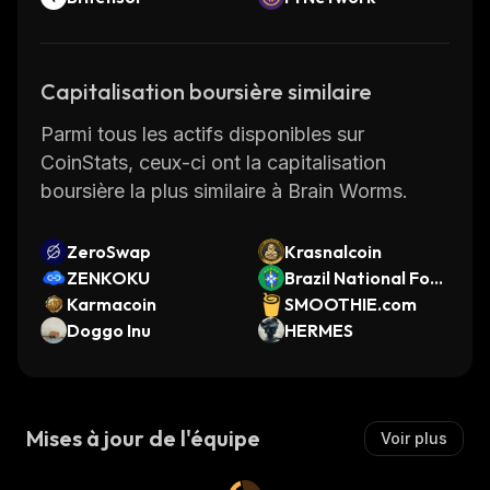
Capitalisation boursière similaire
Parmi tous les actifs disponibles sur
CoinStats, ceux-ci ont la capitalisation
boursière la plus similaire à Brain Worms.
ZeroSwap
Krasnalcoin
ZENKOKU
Brazil National Foot
Karmacoin
ball Team Fan Toke
SMOOTHIE.com
Doggo Inu
n
HERMES
Mises à jour de l'équipe
Voir plus