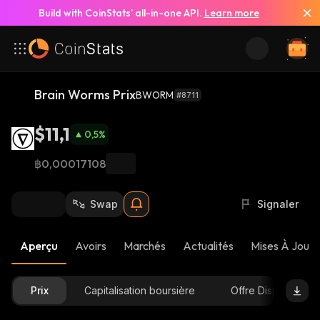
Build with CoinStats’ all-in-one API.
Learn more
Brain Worms Prix
BWORM
#8711
$11,1
0,5
%
฿0,00017108
Swap
Signaler
Aperçu
Avoirs
Marchés
Actualités
Mises À Jour 
Prix
Capitalisation boursière
Offre Disponible