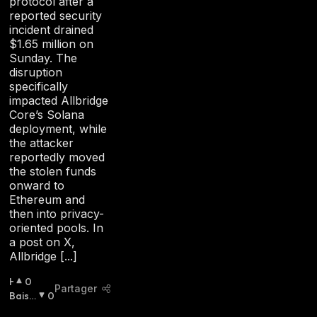
protocol after a
reported security
incident drained
$1.65 million on
Sunday. The
disruption
specifically
impacted Allbridge
Core’s Solana
deployment, while
the attacker
reportedly moved
the stolen funds
onward to
Ethereum and
then into privacy-
oriented pools. In
a post on X,
Allbridge [...]
H
0
Partager
A
Baissi
0
U
Er
: