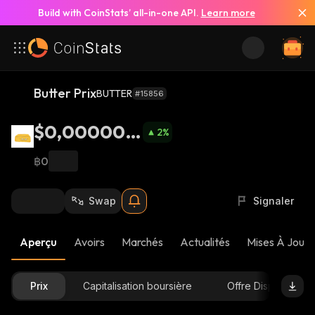
Build with CoinStats’ all-in-one API.
Learn more
Butter Prix
BUTTER
#15856
$0,0000014
2
%
1
฿0
Swap
Signaler
Aperçu
Avoirs
Marchés
Actualités
Mises À Jour 
Prix
Capitalisation boursière
Offre Disponible