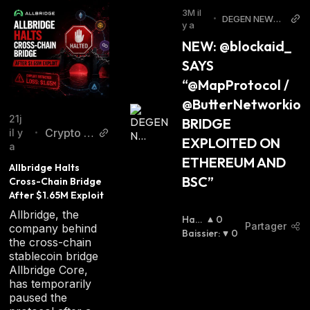
3M il
•
DEGEN NEWS
y a
Twitter
NEW: @blockaid_ 
SAYS 
“@MapProtocol / 
@ButterNetworkio 
21j
BRIDGE 
Crypto B
il y
•
EXPLOITED ON 
a
reaking
ETHEREUM AND 
News
Allbridge Halts 
BSC”
Cross-Chain Bridge 
After $1.65M Exploit
Allbridge, the
Hau
0
Partager
company behind
Ssier
Baissier
:
0
the cross-chain
:
stablecoin bridge
Allbridge Core,
has temporarily
paused the