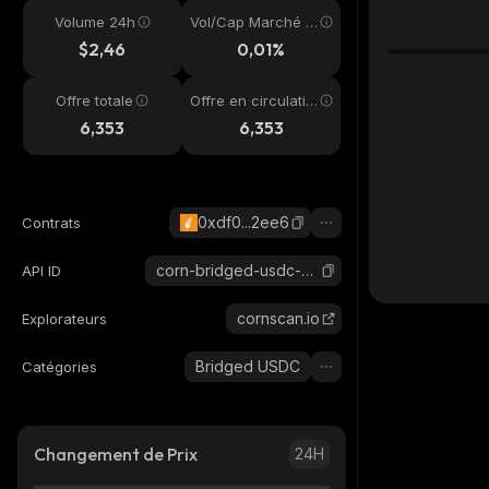
Volume 24h
Vol/Cap Marché 2
4h
$2,46
0,01%
Offre totale
Offre en circulatio
n
6,353
6,353
0xdf0...2ee6
Contrats
corn-bridged-usdc-corn
API ID
cornscan.io
Explorateurs
Bridged USDC
Catégories
Changement de Prix
24H