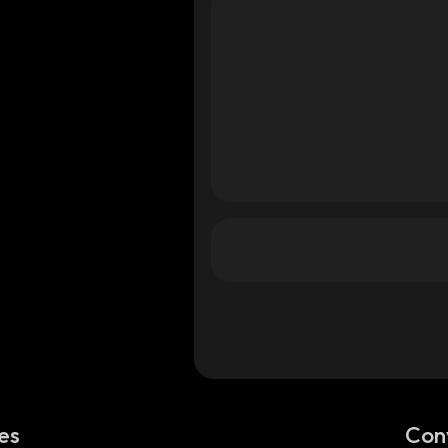
es
Con