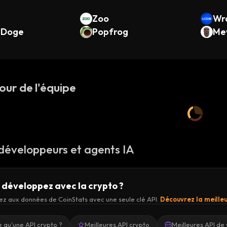
Zoo
Wr
eDoge
Popfrog
bas
Me
our de l'équipe
 développeurs et agents IA
 développez avec la crypto ?
z aux données de CoinStats avec une seule clé API.
Découvrez la meilleu
 qu'une API crypto ?
Meilleures API crypto
Meilleures API de 