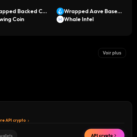
apped Backed Coin
Wrapped Aave Base
e Global
wing Coin
wstETH
Whale Intel
Voir plus
re API crypto
API crypto
wallets