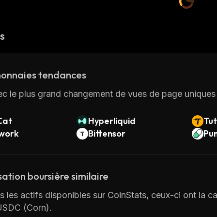
és
onnaies tendances
ec le plus grand changement de vues de page uniques 
Cat
Hyperliquid
Tut
twork
Bittensor
Pu
sation boursière similaire
 les actifs disponibles sur CoinStats, ceux-ci ont la cap
USDC (Corn).