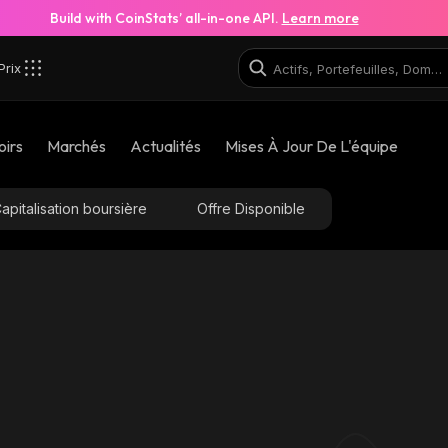
Build with CoinStats’ all-in-one API.
Learn more
Prix
oirs
Marchés
Actualités
Mises À Jour De L'équipe
apitalisation boursière
Offre Disponible