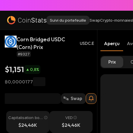
Suivi du portefeuille
Swap
Crypto-monnaies
Corn Bridged USDC
Aperçu
Av
USDC.E
(Corn) Prix
#9327
Prix
C
$1,151
0,8
%
฿0,0000177
Swap
Capitalisation bou
VED
rsière
$24,46K
$24,46K