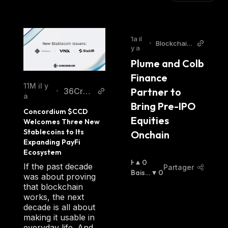
1a il
•
Blockchain
y a
Reporter
Plume and Colb 
Finance 
11M il y
Partner to 
36Cryp
•
a
to
Bring Pre-IPO 
Concordium $CCD 
Equities 
Welcomes Three New 
Stablecoins to Its 
Onchain
Expanding PayFi 
Ecosystem
H
0
If the past decade
Partager
A
Baissi
0
was about proving
U
Er
:
that blockchain
S
works, the next
S
decade is all about
I
making it usable in
E
everyday life. And