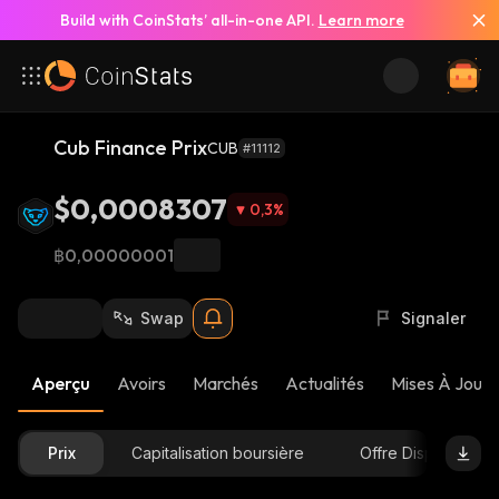
Build with CoinStats’ all-in-one API.
Learn more
Cub Finance Prix
CUB
#11112
$0,0008307
0,3
%
฿0,00000001
Swap
Signaler
Aperçu
Avoirs
Marchés
Actualités
Mises À Jour 
Prix
Capitalisation boursière
Offre Disponible