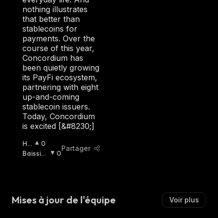
R
nothing illustrates
:
that better than
stablecoins for
payments. Over the
course of this year,
Concordium has
been quietly growing
its PayFi ecosystem,
partnering with eight
up-and-coming
stablecoin issuers.
Today, Concordium
is excited [&#8230;]
Ha
0
Partager
Uss
Baissier
0
Ier
:
:
Mises à jour de l'équipe
Voir plus