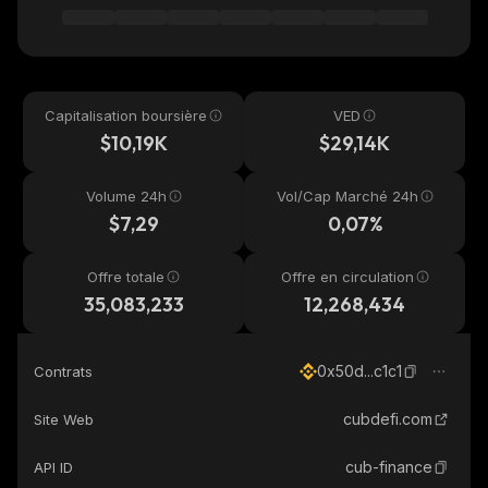
Capitalisation boursière
VED
$10,19K
$29,14K
Volume 24h
Vol/Cap Marché 24h
$7,29
0,07%
Offre totale
Offre en circulation
35,083,233
12,268,434
0x50d...c1c1
Contrats
cubdefi.com
Site Web
cub-finance
API ID