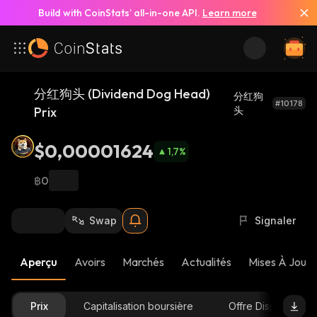
Build with CoinStats’ all-in-one API.
Learn more
分红狗头 (Dividend Dog Head)
分红狗
#10178
Prix
头
$0,00001624
1,7
%
฿0
Swap
Signaler
Aperçu
Avoirs
Marchés
Actualités
Mises À Jour 
Prix
Capitalisation boursière
Offre Disponible