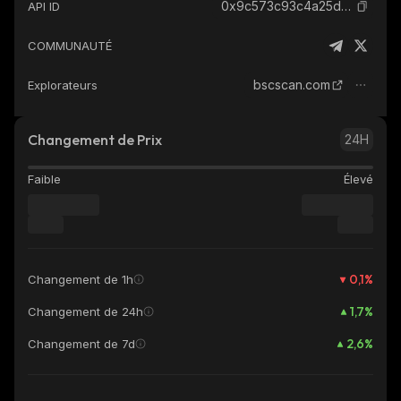
0x9c573c93c4a25dac626fe09d6ae41d184d8f7777_binance_smart
API ID
COMMUNAUTÉ
bscscan.com
Explorateurs
Changement de Prix
24H
Faible
Élevé
0,1
%
Changement de 1h
1,7
%
Changement de 24h
2,6
%
Changement de 7d