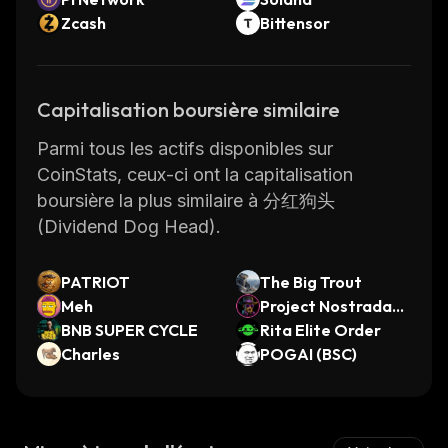
Zcash
Bittensor
Capitalisation boursière similaire
Parmi tous les actifs disponibles sur
CoinStats, ceux-ci ont la capitalisation
boursière la plus similaire à 分红狗头
(Dividend Dog Head).
PATRIOT
The Big Trout
Meh
Project Nostradam
BNB SUPER CYCLE
us
Rita Elite Order
Charles
POGAI (BSC)