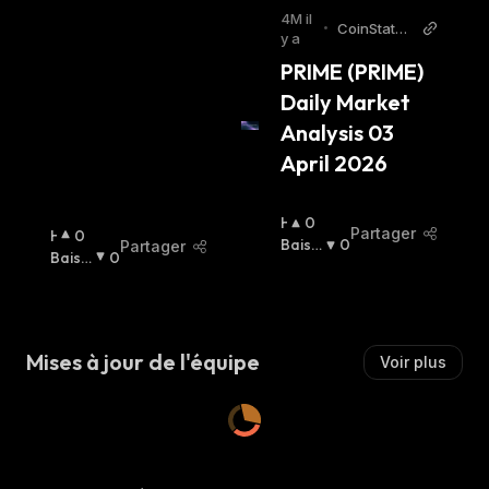
S
4M il
•
CoinStats
S
y a
AI Articles
I
PRIME (PRIME) 
E
Daily Market 
R
:
Analysis 03 
April 2026
H
0
Partager
H
0
A
Baissi
0
Partager
A
Baissi
0
U
Er
:
U
Er
:
S
S
S
S
I
I
E
Mises à jour de l'équipe
Voir plus
E
R
R
:
: