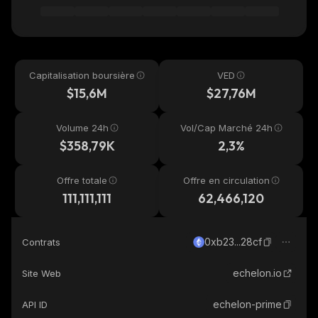
Capitalisation boursière
VED
$15,6M
$27,76M
Volume 24h
Vol/Cap Marché 24h
$358,79K
2,3%
Offre totale
Offre en circulation
111,111,111
62,466,120
0xb23...28cf
Contrats
echelon.io
Site Web
echelon-prime
API ID