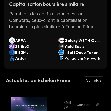
Capitalisation boursière similaire
Parmi tous les actifs disponibles sur
CoinStats, ceux-ci ont la capitalisation
boursière la plus similaire à Echelon Prime.
ARPA
Galaxy WETH Quali
StrikeX
ty
Yield Basis
Bit2Me
Intel (Ondo Tokeniz
Ardor
ed Stock)
Palladium Network
Actualités de Echelon Prime
Voir plus
4M il
•
CoinStats
y a
AI Articles