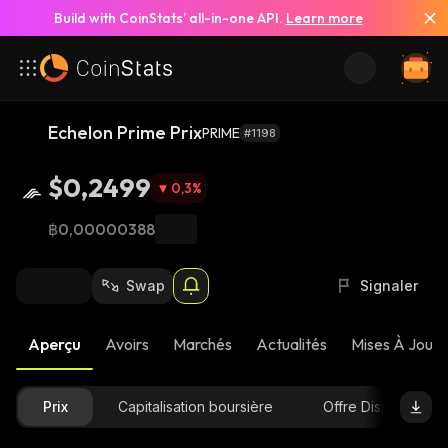
Build with CoinStats’ all-in-one API.
Learn more
Echelon Prime Prix
PRIME
#1198
$0,2499
0,3
%
฿0,00000388
Swap
Signaler
Aperçu
Avoirs
Marchés
Actualités
Mises À Jour 
Prix
Capitalisation boursière
Offre Disponible