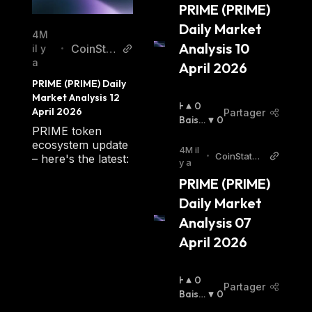
PRIME (PRIME) 
Daily Market 
4M
Analysis 10 
CoinStat
il y
•
a
s AI Arti
April 2026
cles
PRIME (PRIME) Daily 
Market Analysis 12 
H
0
April 2026
Partager
A
Baissi
0
PRIME token
U
Er
:
ecosystem update
S
4M il
•
CoinStats
– here's the latest:
S
y a
AI Articles
I
PRIME (PRIME) 
E
Daily Market 
R
:
Analysis 07 
April 2026
H
0
Partager
A
Baissi
0
U
Er
: