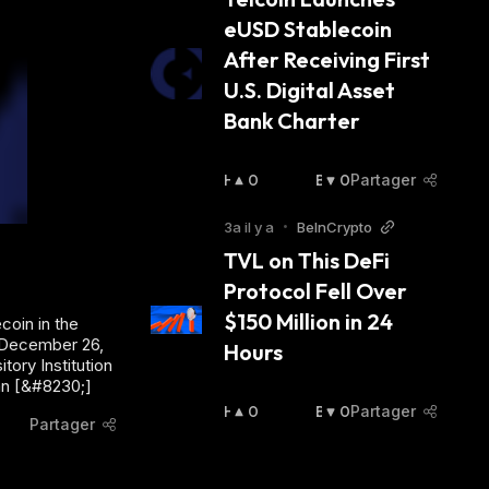
S
S
eUSD Stablecoin 
I
I
E
E
After Receiving First 
R
R
U.S. Digital Asset 
:
:
Bank Charter
H
0
B
0
Partager
A
A
U
I
3a il y a
•
BeInCrypto
S
S
TVL on This DeFi 
S
S
Protocol Fell Over 
I
I
E
E
$150 Million in 24 
coin in the
R
R
on December 26,
Hours
:
:
tory Institution
an [&#8230;]
H
0
B
0
Partager
Partager
A
A
U
I
S
S