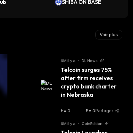
rub
SHIBA ON BASE
Voir plus
9M il y a
•
DL News
Telcoin surges 75% 
after firm receives 
crypto bank charter 
in Nebraska
H
0
B
0
Partager
A
A
U
I
9M il y a
•
CoinEdition
S
S
Telcoin Launches 