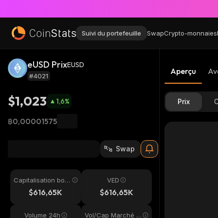
Suivi du portefeuille
Swap
Crypto-monnaies
eUSD Prix
EUSD
Aperçu
Av
#4021
$1,023
1,6
%
Prix
C
฿0,00001575
Swap
Capitalisation bou
VED
rsière
$616,65K
$616,65K
Volume 24h
Vol/Cap Marché 2