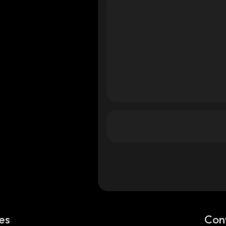
es
Con