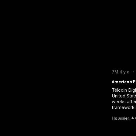
7M il y a
•
America’s F
Telcoin Digi
United Stat
weeks after
framework.
Haussier
: