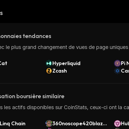
és
onnaies tendances
ec le plus grand changement de vues de page uniques 
Cat
Hyperliquid
Pi 
Zcash
Ca
sation boursière similaire
s les actifs disponibles sur CoinStats, ceux-ci ont la ca
Linq Chain
360noscope420blazei
Hu