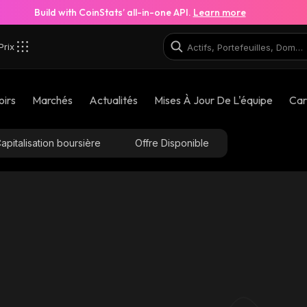
Build with CoinStats’ all-in-one API.
Learn more
Prix
oirs
Marchés
Actualités
Mises À Jour De L'équipe
Car
apitalisation boursière
Offre Disponible