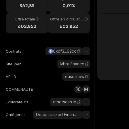
4h
$62,85
0,01%
Offre totale
Offre en circulatio
n
602,852
602,852
0xdf3...62cc
Contrats
lybra.finance
Site Web
eusd-new
API ID
COMMUNAUTÉ
etherscan.io
Explorateurs
Decentralized Finance (DeFi)
Catégories