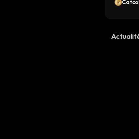
Catco
Actualit