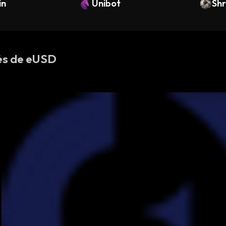
in
t
Unibot
Sh
és de eUSD