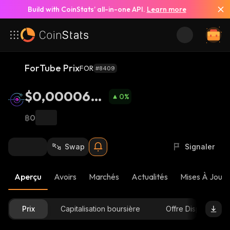
Build with CoinStats’ all-in-one API.
Learn more
ForTube Prix
FOR
#8409
$0,0000629
0
%
7
฿0
Swap
Signaler
Aperçu
Avoirs
Marchés
Actualités
Mises À Jour 
Prix
Capitalisation boursière
Offre Disponible