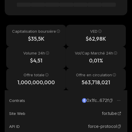
Capitalisation boursière
VED
$35,5K
$62,98K
Volume 24h
Vol/Cap Marché 24h
$4,51
0,01%
Offre totale
Offre en circulation
1,000,000,000
563,718,021
0x1fc...672f
Contrats
for.tube
Site Web
force-protocol
API ID