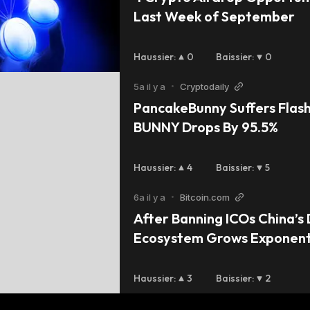
Last Week of September
Haussier
:
0
Baissier
:
0
5a il y a
•
Cryptodaily
PancakeBunny Suffers Flash 
BUNNY Drops By 95.5%
Haussier
:
4
Baissier
:
5
6a il y a
•
Bitcoin.com
After Banning ICOs China’s D
Ecosystem Grows Exponenti
Haussier
:
3
Baissier
:
2