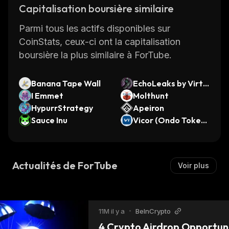
Capitalisation boursière similaire
Parmi tous les actifs disponibles sur
CoinStats, ceux-ci ont la capitalisation
boursière la plus similaire à ForTube.
Banana Tape Wall
EchoLeaks by Virtu
I Emmet
als
Molthunt
HypurrStrategy
Apeiron
Sauce Inu
Vicor (Ondo Tokeni
zed)
Actualités de ForTube
Voir plus
11M il y a
•
BeInCrypto
4 Crypto Airdrop Opportunit