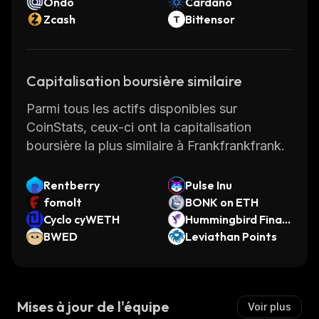
Ondo
Cardano
Zcash
Bittensor
Capitalisation boursière similaire
Parmi tous les actifs disponibles sur
CoinStats, ceux-ci ont la capitalisation
boursière la plus similaire à Frankfrankfrank.
Rentberry
Pulse Inu
fomolt
BONK on ETH
Cyclo cyWETH
Hummingbird Finan
BWED
ce
Leviathan Points
Mises à jour de l'équipe
Voir plus