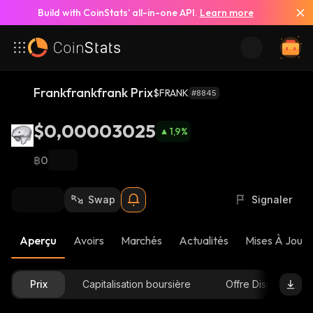
Build with CoinStats’ all-in-one API.
Learn more
Frankfrankfrank Prix
$FRANK
#8845
$0,00003025
1,9
%
฿0
Swap
Signaler
Aperçu
Avoirs
Marchés
Actualités
Mises À Jour 
Prix
Capitalisation boursière
Offre Disponible