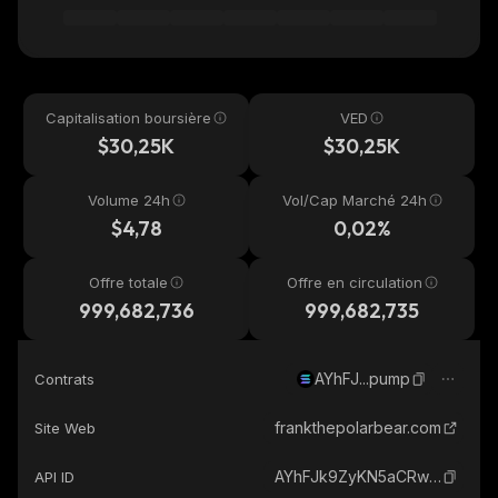
Capitalisation boursière
VED
$30,25K
$30,25K
Volume 24h
Vol/Cap Marché 24h
$4,78
0,02%
Offre totale
Offre en circulation
999,682,736
999,682,735
AYhFJ...pump
Contrats
frankthepolarbear.com
Site Web
AYhFJk9ZyKN5aCRwrG78iTvuxnrrLp5q4fGfyBM7pump_solana
API ID