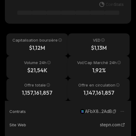
Capitalisation boursière
VED
$1,12M
$1,13M
Volume 24h
Vol/Cap Marché 24h
$21,54K
1,92%
Offre totale
Offre en circulation
1,157,161,857
1,147,161,857
AFbX8...2AdB
Contrats
stepn.com
Site Web