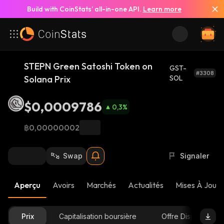
Build with CoinStats’ all-in-one API.
Learn more
STEPN Green Satoshi Token on
GST-
#3308
Solana Prix
SOL
$0,0009786
0,3
%
฿0,00000002
Swap
Signaler
Aperçu
Avoirs
Marchés
Actualités
Mises À Jour 
Prix
Capitalisation boursière
Offre Disponible