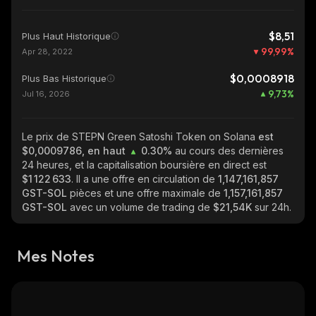
$8,51
Plus Haut Historique
99,99
%
Apr 28, 2022
$0,0008918
Plus Bas Historique
9,73
%
Jul 16, 2026
Le prix de STEPN Green Satoshi Token on Solana
est
$0,0009786, en haut
0.30%
au cours des dernières
24 heures, et la capitalisation boursière en direct est
$1 122 633
. Il a une offre en circulation de
1,147,161,857
GST-SOL
pièces et une offre maximale de
1,157,161,857
GST-SOL
avec un volume de trading de
$21,54K
sur 24h.
Mes Notes