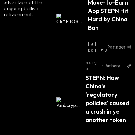
Move-to-Earn 
advantage of the
ongoing bullish
App STEPN Hit 
retracement.
Hard by China 
Ban
H
1
Partager
A
Baissi
0
U
Er
:
S
4a il y
•
Ambcrypt
S
a
o
I
STEPN: How 
E
China's 
R
:
'regulatory 
policies' caused 
a crash in yet 
another token