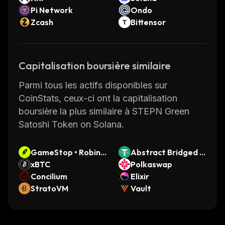
Pi Network
Ondo
Zcash
Bittensor
Capitalisation boursière similaire
Parmi tous les actifs disponibles sur
CoinStats, ceux-ci ont la capitalisation
boursière la plus similaire à STEPN Green
Satoshi Token on Solana.
GameStop • Robinh
Abstract Bridged U
ood Token
xBTC
SDT (Abstract)
Polkaswap
Concilium
Elixir
StratoVM
Vault