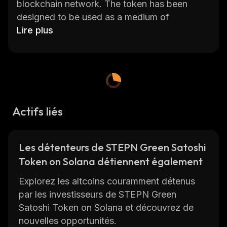
blockchain network. The token has been
designed to be used as a medium of
exchange for goods and services, as well as a
Lire plus
store of value. It also provides users with
access to various features such as staking,
liquidity mining, and yield farming.
The STEPN token has several unique features
that make it stand out from other
Actifs liés
cryptocurrencies. Firstly, it utilizes the Solana
blockchain which is known for its scalability
and speed. This makes transactions faster
Les détenteurs de STEPN Green Satoshi
than those conducted on other blockchains
Token on Solana détiennent également
like Ethereum or Bitcoin. Secondly, it offers
users access to various DeFi protocols such
Explorez les altcoins couramment détenus
as Uniswap, Curve Finance, and Aave which
par les investisseurs de STEPN Green
allow them to earn rewards through yield
Satoshi Token on Solana et découvrez de
farming.
nouvelles opportunités.