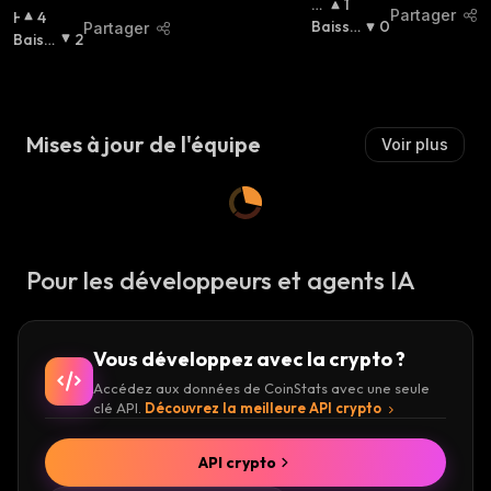
H
1
Partager
H
4
A
Baissie
0
Partager
A
Baissi
2
U
R
:
U
Er
:
Ss
S
Ie
S
R
:
I
Mises à jour de l'équipe
Voir plus
E
R
:
Pour les développeurs et agents IA
Vous développez avec la crypto ?
Accédez aux données de CoinStats avec une seule
clé API.
Découvrez la meilleure API crypto
API crypto