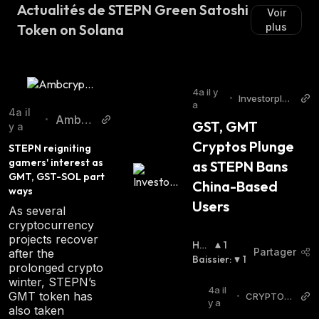
Actualités de STEPN Green Satoshi
Voir
Token on Solana
plus
4a il y
•
Investorplac
a
e
4a il
Ambcr
•
GST, GMT 
y a
ypto
Cryptos Plunge 
STEPN reigniting 
gamers' interest as 
as STEPN Bans 
GMT, GST-SOL part 
China-Based 
ways
Users
As several
cryptocurrency
projects recover
Hau
1
Partager
after the
Ssie
Baissier
:
1
prolonged crypto
R
:
winter, STEPN’s
4a il
GMT token has
•
CRYPTOB
y a
also taken
RIEFING