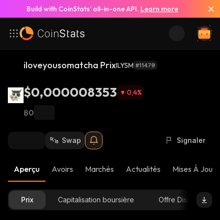
Build with CoinStats’ all-in-one API.
Learn more
iloveyousomatcha Prix
ILYSM
#11479
$0,000008353
0,4
%
฿0
Swap
Signaler
Aperçu
Avoirs
Marchés
Actualités
Mises À Jour 
Prix
Capitalisation boursière
Offre Disponible