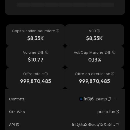
Capitalisation boursière
VED
$8,35K
$8,35K
Volume 24h
Vol/Cap Marché 24h
$10,77
0,13%
Offre totale
Offre en circulation
999,870,485
999,870,485
fnDj6...pump
Contrats
pump.fun
Site Web
fnDj6iuSBBruq1GX5GQwxGa3MvAxiJbnPBSvHt4pump_solana
API ID