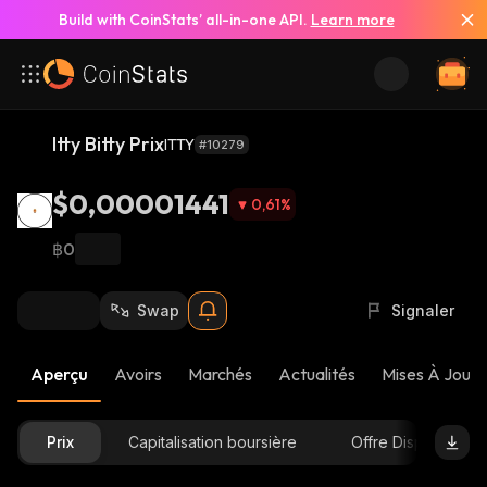
Build with CoinStats’ all-in-one API.
Learn more
Itty Bitty Prix
ITTY
#10279
$0,00001441
0,61
%
฿0
Swap
Signaler
Aperçu
Avoirs
Marchés
Actualités
Mises À Jour 
Prix
Capitalisation boursière
Offre Disponible