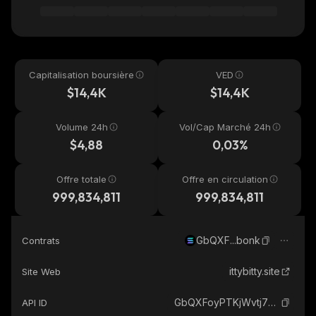
Capitalisation boursière
VED
$14,4K
$14,4K
Volume 24h
Vol/Cap Marché 24h
$4,88
0,03%
Offre totale
Offre en circulation
999,834,811
999,834,811
GbQXF...bonk
Contrats
ittybitty.site
Site Web
GbQXFoyPTKjWvtj7LE8efXvjThSqYfnvmNYn6Vccbonk_solana
API ID