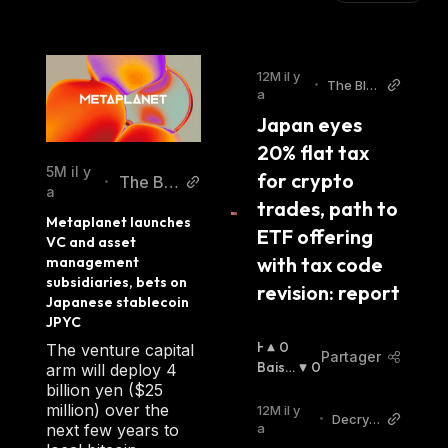
12M il y
•
The Blo
a
ck
Japan eyes 
20% flat tax 
5M il y
for crypto 
The Blo
•
a
trades, path to 
ck
Metaplanet launches 
ETF offering 
VC and asset 
with tax code 
management 
subsidiaries, bets on 
revision: report
Japanese stablecoin 
JPYC
H
0
The venture capital
Partager
A
Baissi
0
arm will deploy 4
U
Er
:
billion yen ($25
S
million) over the
12M il y
•
Decryp
S
a
next few years to
t
I