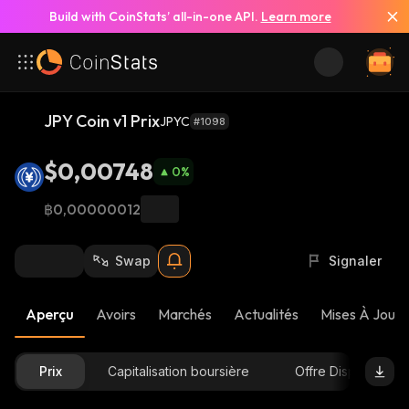
Build with CoinStats’ all-in-one API.
Learn more
JPY Coin v1 Prix
JPYC
#1098
$0,00748
0
%
฿0,00000012
Swap
Signaler
Aperçu
Avoirs
Marchés
Actualités
Mises À Jour 
Prix
Capitalisation boursière
Offre Disponible