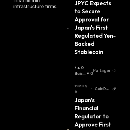
local bitcoin
JPYC Expects 
E
infrastructure firms.
to Secure 
R
:
Approval for 
Japan's First 
Regulated Yen-
Backed 
Stablecoin
H
0
Partager
A
Baissi
0
U
Er
:
S
12M il y
•
CoinDe
S
a
sk
I
Japan's 
E
Financial 
R
:
Regulator to 
Approve First 