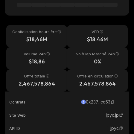
Capitalisation boursière
VED
$18,46M
$18,46M
Volume 24h
Vol/Cap Marché 24h
$18,86
0%
Offre totale
Offre en circulation
2,467,578,864
2,467,578,864
0x237...cd53
Contrats
jpyc.jp
Site Web
jpyc
API ID