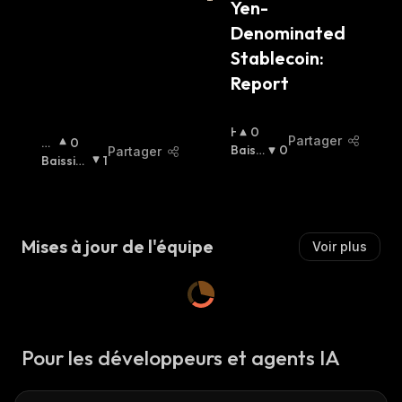
Yen-
Denominated 
Stablecoin: 
Report
H
0
Partager
H
0
A
Baissi
0
Partager
A
Baissier
1
U
Er
:
Us
:
S
Si
S
Er
I
:
E
Mises à jour de l'équipe
Voir plus
R
:
Pour les développeurs et agents IA