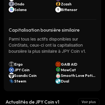
Ondo
Zcash
Solana
Bittensor
Capitalisation boursière similaire
Parmi tous les actifs disponibles sur
CoinStats, ceux-ci ont la capitalisation
boursière la plus similaire à JPY Coin v1.
Ergo
GAIB AID
JPY Coin
MowCat
Scandic Coin
Smooth Love Potio
Steem
n
Dual
Actualités de JPY Coin v1
Voir plus