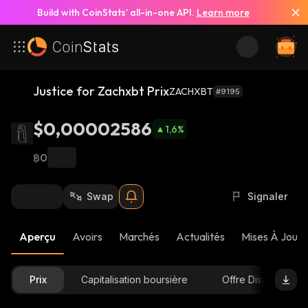
Build with CoinStats’ all-in-one API.
Learn more
Justice for Zachxbt Prix
ZACHXBT
#9195
$0,00002586
1,6
%
฿0
Swap
Signaler
Aperçu
Avoirs
Marchés
Actualités
Mises À Jour 
Prix
Capitalisation boursière
Offre Disponible