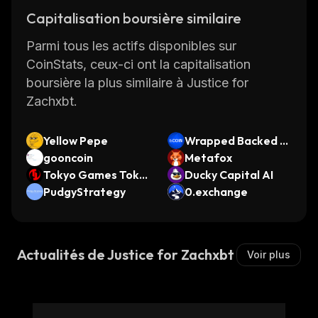
Capitalisation boursière similaire
Parmi tous les actifs disponibles sur
CoinStats, ceux-ci ont la capitalisation
boursière la plus similaire à Justice for
Zachxbt.
Yellow Pepe
Wrapped Backed C
gooncoin
oinbase Global
Metafox
Tokyo Games Toke
Ducky Capital AI
n
PudgyStrategy
0.exchange
Actualités de Justice for Zachxbt
Voir plus