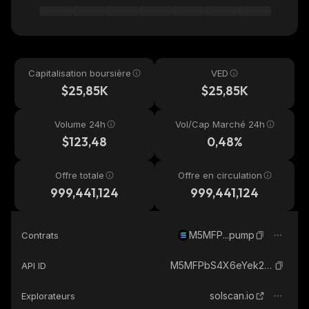
Capitalisation boursière
VED
$25,85K
$25,85K
Volume 24h
Vol/Cap Marché 24h
$123,48
0,48%
Offre totale
Offre en circulation
999,441,124
999,441,124
M5MFP...pump
Contrats
M5MFPbS4X6eYek21xhFU38DTavMLuGY9eyC5p8Tpump_solana
API ID
solscan.io
Explorateurs