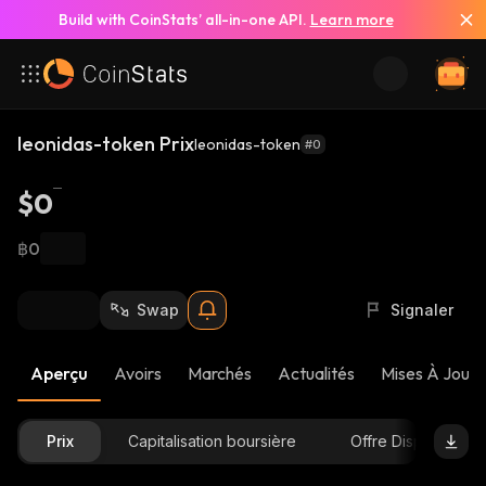
Build with CoinStats’ all-in-one API.
Learn more
leonidas-token Prix
leonidas-token
#0
$0
฿0
Swap
Signaler
Aperçu
Avoirs
Marchés
Actualités
Mises À Jour 
Prix
Capitalisation boursière
Offre Disponible