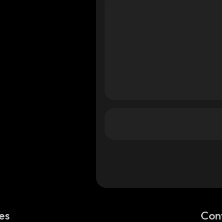
es
Con