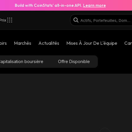
Build with CoinStats’ all-in-one API.
Learn more
Prix
oirs
Marchés
Actualités
Mises À Jour De L'équipe
Car
apitalisation boursière
Offre Disponible