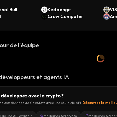
onal Bull
Kedaenge
VI
f
Crow Computer
Ame
our de l'équipe
 développeurs et agents IA
 développez avec la crypto ?
z aux données de CoinStats avec une seule clé API.
Découvrez la meilleu
 qu'une API crypto ?
Meilleures API crypto
Meilleures API de 