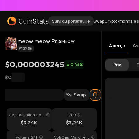
Suivi du portefeuille
Swap
Crypto-monnaies
meow meow Prix
MEOW
Aperçu
Av
#13266
$0,000003245
0,46
%
Prix
C
฿0
Swap
Capitalisation bou
VED
rsière
$3,24K
$3,24K
Volume 24h
Vol/Cap Marché 2