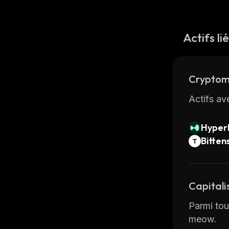
Actifs li
Cryptom
Actifs av
Hyperl
Bitten
Capitali
Parmi tou
meow.