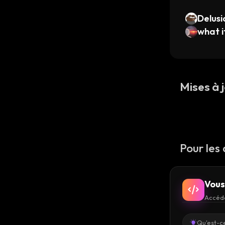
Delusi
what i
Mises à j
Pour les
Vous
Accéde
Qu'est-ce