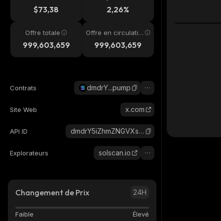
4h
$73,38
2,26%
Offre totale
Offre en circulatio
n
999,603,659
999,603,659
dmdrY...pump
Contrats
x.com
Site Web
dmdrY5iZhmZNGVXsPqAXuAXJ2nP3U8LCfBHA8MGpump_solana
API ID
solscan.io
Explorateurs
Changement de Prix
24H
Faible
Élevé