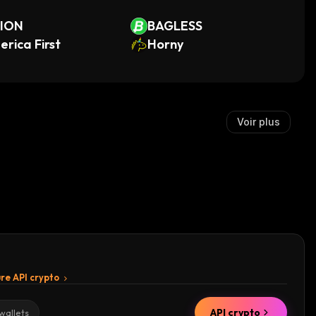
SION
BAGLESS
rica First
Horny
Voir plus
re API crypto
API crypto
wallets