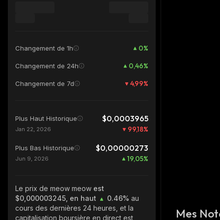
0
%
Changement de 1h
0,46
%
Changement de 24h
4,99
%
Changement de 7d
$0,0003965
Plus Haut Historique
99,18
%
Jan 22, 2026
$0,00000273
Plus Bas Historique
19,05
%
Jun 9, 2026
Le prix de meow meow
est
$0,000003245, en haut
0.46%
au
cours des dernières 24 heures, et la
Mes Not
capitalisation boursière en direct est