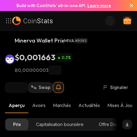
Build with CoinStats’ all-in-one API.
Learn more
Minerva Wallet Prix
MIVA
#9393
$0,001663
0,3
%
฿0,00000003
Swap
Signaler
Aperçu
Avoirs
Marchés
Actualités
Mises À Jour 
Prix
Capitalisation boursière
Offre Disponible