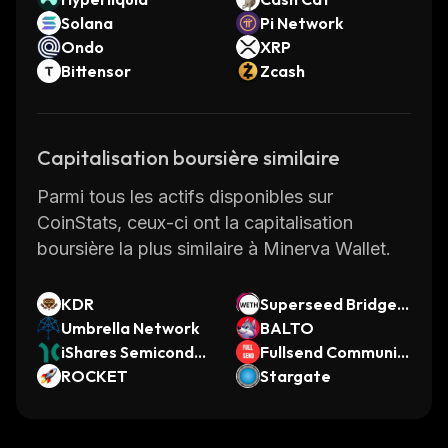
Solana
Pi Network
Ondo
XRP
Bittensor
Zcash
Capitalisation boursière similaire
Parmi tous les actifs disponibles sur
CoinStats, ceux-ci ont la capitalisation
boursière la plus similaire à Minerva Wallet.
KDR
Superseed Bridged
Umbrella Network
WETH (Superseed)
BALTO
iShares Semiconduc
Fullsend Communit
tor ETF (Dinari Tok
ROCKET
y Coin
Stargate
enized ETF)