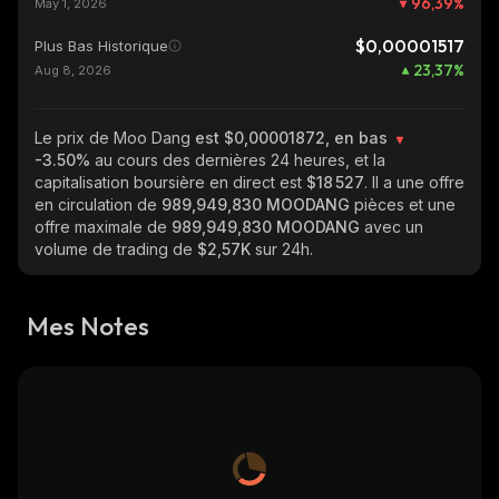
96,39
%
May 1, 2026
$0,00001517
Plus Bas Historique
23,37
%
Aug 8, 2026
Le prix de Moo Dang
est $0,00001872, en bas
-3.50%
au cours des dernières 24 heures, et la
capitalisation boursière en direct est
$18 527
. Il a une offre
en circulation de
989,949,830 MOODANG
pièces et une
offre maximale de
989,949,830 MOODANG
avec un
volume de trading de
$2,57K
sur 24h.
Mes Notes