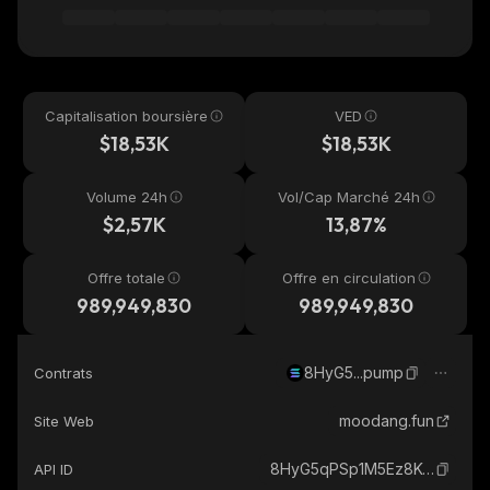
Capitalisation boursière
VED
$18,53K
$18,53K
Volume 24h
Vol/Cap Marché 24h
$2,57K
13,87%
Offre totale
Offre en circulation
989,949,830
989,949,830
8HyG5...pump
Contrats
moodang.fun
Site Web
8HyG5qPSp1M5Ez8KvL67NktTyCtHvr6Xn87b2UHNpump_solana
API ID