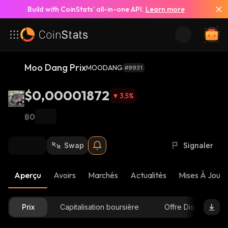
Build with CoinStats’ all-in-one API.
Learn more
Moo Dang Prix
MOODANG
#9931
$0,00001872
3,5
%
฿0
Swap
Signaler
Aperçu
Avoirs
Marchés
Actualités
Mises À Jour 
Prix
Capitalisation boursière
Offre Disponible